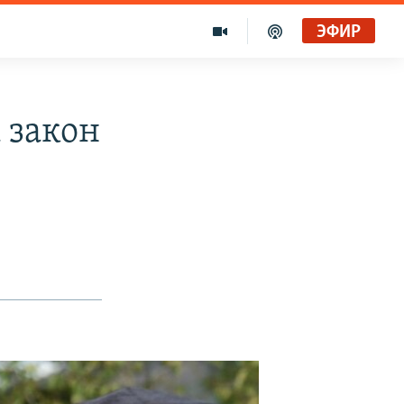
ЭФИР
 закон