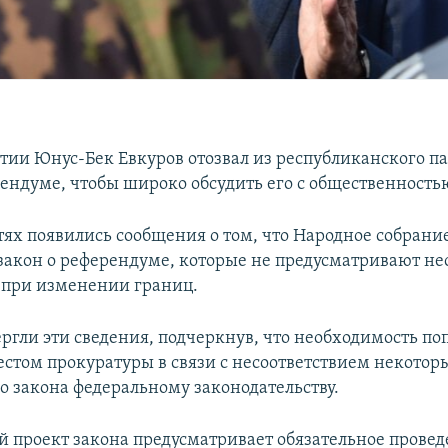
тии Юнус-Бек Евкуров отозвал из республиканского п
рендуме, чтобы широко обсудить его с общественность
тях появились сообщения о том, что Народное собрани
закон о референдуме, которые не предусматривают н
 при изменении границ.
ергли эти сведения, подчеркнув, что необходимость по
естом прокуратуры в связи с несоответствием некото
о закона федеральному законодательству.
 проект закона предусматривает обязательное прове