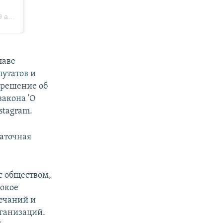
лаве
утатов и
 решение об
закона 'О
stagram.
таточная
с обществом,
рокое
ечаний и
ганизаций.