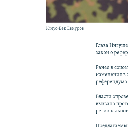
Юнус-Бек Евкуров
Глава Ингуше
закон о рефе
Ранее в соцсе
изменения в 
референдума
Власти опров
вызвана прот
региональног
Предлагаемый