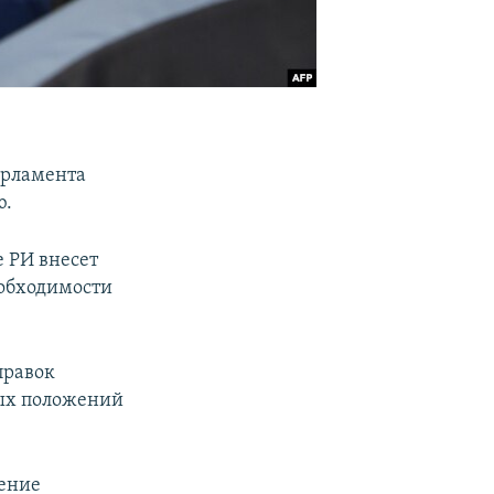
арламента
ю.
е РИ внесет
еобходимости
правок
рых положений
дение