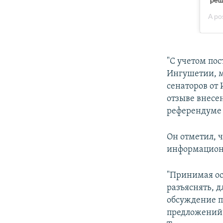
"С учетом по
Ингушетии, м
сенаторов от
отзыве внесе
референдуме 
Он отметил, 
информационн
"Принимая ос
разъяснять, 
обсуждение п
предложений 