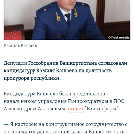
РАСПИСАНИЕ ВЕЩАНИЯ
ПОДПИШИТЕСЬ НА РАССЫЛКУ
СОЦИАЛЬНЫЕ СЕТИ
Камиль Кашаев
Депутаты Госсобрания Башкортостана согласовали
кандидатуру Камиля Кашаева на должность
Все сайты РСЕ/РС
прокурора республики.
Кандидатура Кашаева была представлена
начальником управления Генпрокуратуры в ПФО
Александром Акатьевым,
пишет
"Башинформ".
— Я настроен на конструктивное сотрудничество с
органами государственной власти Башкортостана.