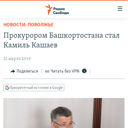
Ссылки
для
упрощенного
НОВОСТИ. ПОВОЛЖЬЕ
ПРОГРАММЫ
доступа
Прокурором Башкортостана стал
ПОДКАСТЫ
Вернуться
Камиль Кашаев
к
АВТОРСКИЕ ПРОЕКТЫ
основному
21 марта 2019
ЦИТАТЫ СВОБОДЫ
содержанию
Вернутся
МНЕНИЯ
Поделиться
Читать без VPN
к
КУЛЬТУРА
главной
Приоритетный источник в Google
навигации
IDEL.РЕАЛИИ
Вернутся
КАВКАЗ.РЕАЛИИ
к
СЕВЕР.РЕАЛИИ
поиску
СИБИРЬ.РЕАЛИИ