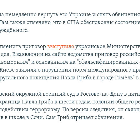
а немедленно вернуть его Украине и снять обвинения"
 Там также отмечено, что в США обеспокоены состояни
суждённого.
отменить приговор
выступило
украинское Министерст
дел. В заявлении на сайте ведомства приговор российс
авомерным" и основанным на "сфальсифицированных 
в Киеве заявили о нарушении норм международного пра
брутального похищения Павла Гриба в городе Гомель" в
зский окружной военный суд в Ростове-на-Дону в пят
краинца Павла Гриба к шести годам колонии общего 
содействии терроризму. По версии следствия, он скло
в в школе в Сочи. Сам Гриб отрицает обвинения.