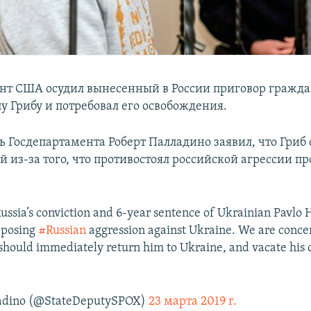
нт США осудил вынесенный в России приговор гражд
у Грибу и потребовал его освобождения.
ь Госдепартамента Роберт Палладино заявил, что Гриб 
 из-за того, что противостоял российской агрессии пр
sia’s conviction and 6-year sentence of Ukrainian Pavlo 
pposing
#Russian
aggression against Ukraine. We are conce
 should immediately return him to Ukraine, and vacate his 
ladino (@StateDeputySPOX)
23 марта 2019 г.