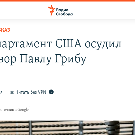
ВКАЗ
партамент США осудил
вор Павлу Грибу
ся
Читать без VPN
сточник в Google