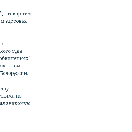
, - говорится
ем здоровья
во
кого суда
обвинениях".
ва в том
 Белоруссии.
ницу
режима по
нял знакомую