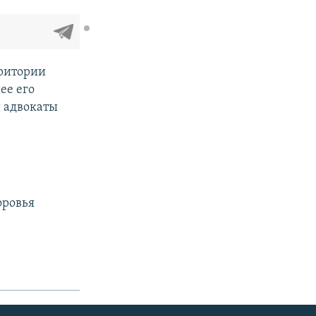
рритории
ее его
и адвокаты
оровья