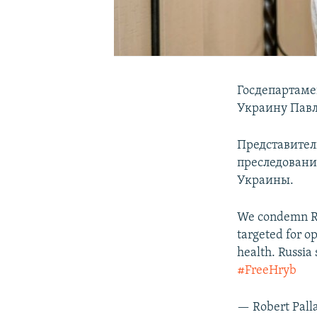
Госдепартаме
Украину Павл
Представител
преследований
Украины.
We condemn Rus
targeted for o
health. Russia
#FreeHryb
— Robert Pal