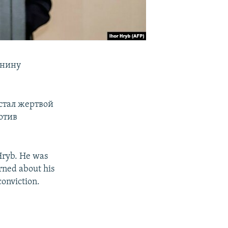
анину
стал жертвой
отив
Hryb. He was
rned about his
conviction.