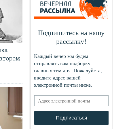
чка
ратором