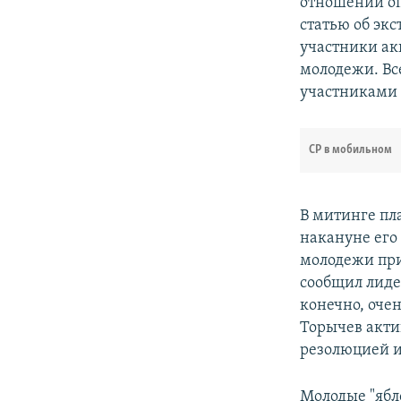
отношении оп
статью об эк
участники ак
молодежи. Вс
участниками 
СР в мобильном
В митинге пл
накануне его
молодежи при
сообщил лиде
конечно, оче
Торычев актив
резолюцией и
Молодые "ябл