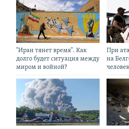
"Иран тянет время". Как
При ат
долго будет ситуация между
на Белг
миром и войной?
челове