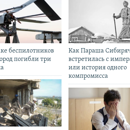
аке беспилотников
Как Параша Сибиря
ород погибли три
встретилась с импе
ка
или история одного
компромисса