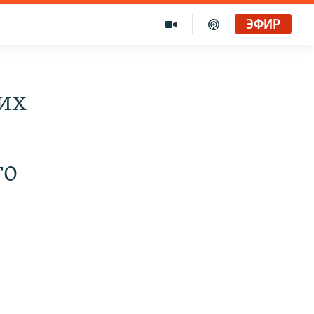
ЭФИР
их
го