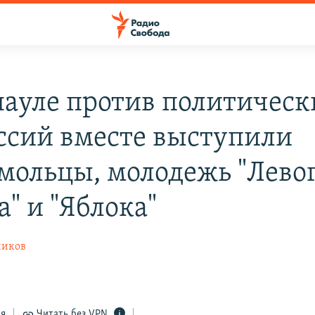
науле против политическ
ссий вместе выступили
мольцы, молодежь "Лево
" и "Яблока"
иков
ся
Читать без VPN