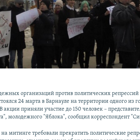
ежных организаций против политических репрессий и
тоялся 24 марта в Барнауле на территории одного из 
 В акции приняли участие до 150 человек – представит
та", молодежного "Яблока", сообщил корреспондент "Си
на митинге требовали прекратить политические репр