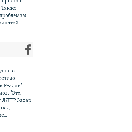
тернета и
. Также
 проблемам
ринятой
однако
ретило
ь.Реалий"
ов. "Это,
и ЛДПР Захар
 над
ст.