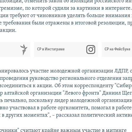
позиции, отменить закон об изоляции российского ин
стремизме, по которой судили за картинки в интернете
ции требуют от чиновников уделять больше внимания
е требования были отражены в итоговой резолюции, п
акции.
СР в Инстаграме
СР на Фейсбуке
анировалось участие молодежной организации ЛДПР, 
 проведения руководство регионального отделения зап
соединиться к акции. Об этом корреспонденту "Сибир
р алтайской организации "Левого фронта" Даниил Щегл
нь печально, поскольку лидер молодежной организаци
но участвовал в работе оргкомитета, помогал в работе
 в других моментах", – рассказал политический активи
очники" считают крайне важным участие в митинге