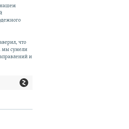
в нашем
й
лодежного
аверил, что
а мы сумели
аправлений и