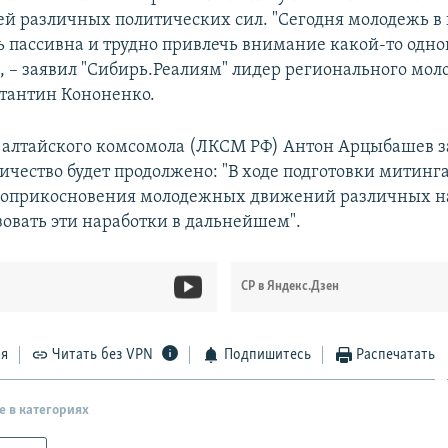
ей различных политических сил. "Сегодня молодежь 
ь пассивна и трудно привлечь внимание какой-то одно
, – заявил "Сибирь.Реалиям" лидер регионального мо
стантин Кононенко.
 алтайского комсомола (ЛКСМ РФ) Антон Арцыбашев з
ничество будет продолжено: "В ходе подготовки митинг
 соприкосновения молодежных движений различных н
зовать эти наработки в дальнейшем".
СР в Яндекс.Дзен
ся
Читать без VPN
Подпишитесь
Распечатать
е в категориях