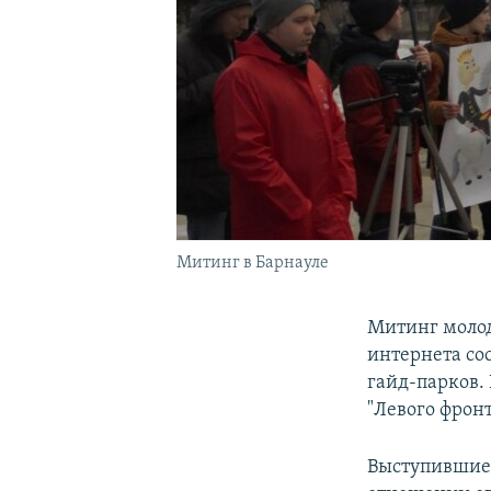
Митинг в Барнауле
Митинг молод
интернета сос
гайд-парков.
"Левого фрон
Выступившие 