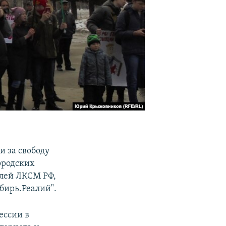
 за свободу
городских
елей ЛКСМ РФ,
бирь.Реалий".
ессии в