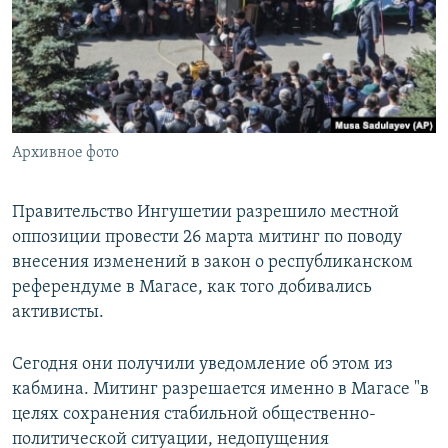
РАСПИСАНИЕ ВЕЩАНИЯ
ПОДПИШИТЕСЬ НА РАССЫЛКУ
СОЦИАЛЬНЫЕ СЕТИ
Архивное фото
Правительство Ингушетии разрешило местной
оппозиции провести 26 марта митинг по поводу
Все сайты РСЕ/РС
внесения изменений в закон о республиканском
референдуме в Магасе, как того добивались
активисты.
Сегодня они получили уведомление об этом из
кабмина. Митинг разрешается именно в Магасе "в
целях сохранения стабильной общественно-
политической ситуации, недопущения