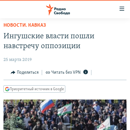
Ссылки
для
упрощенного
НОВОСТИ. КАВКАЗ
ПРОГРАММЫ
доступа
Ингушские власти пошли
ПОДКАСТЫ
Вернуться
навстречу оппозиции
к
АВТОРСКИЕ ПРОЕКТЫ
основному
25 марта 2019
ЦИТАТЫ СВОБОДЫ
содержанию
Вернутся
МНЕНИЯ
Поделиться
Читать без VPN
к
КУЛЬТУРА
главной
Приоритетный источник в Google
навигации
IDEL.РЕАЛИИ
Вернутся
КАВКАЗ.РЕАЛИИ
к
СЕВЕР.РЕАЛИИ
поиску
СИБИРЬ.РЕАЛИИ