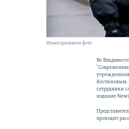
Иллюстративное фото
Во Владивост
"Современные
учрежденному
Костюковым. 
сотрудники с
издание Newsv
Представител
проходит рас