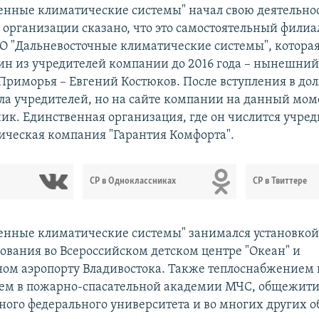
нные климатические системы" начал свою деятельнос
е организации сказано, что это самостоятельный фили
 "Дальневосточные климатические системы", которая 
дин из учредителей компании до 2016 года – нынешний
Приморья – Евгений Костюков. После вступления в до
ла учредителей, но на сайте компании на данный мом
ник. Единственная организация, где он числится учред
тическая компания "Гарантия Комфорта".
СР в Одноклассниках
СР в Твиттере
нные климатические системы" занимался установкой
вания во Всероссийском детском центре "Океан" и
м аэропорту Владивостока. Также теплоснабжением 
ем в пожарно-спасательной академии МЧС, общежит
ного федерального университета и во многих других о