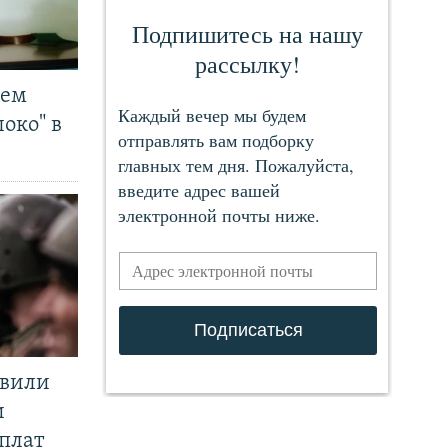
чем
око" в
явили
и
плат