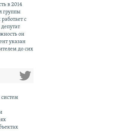
ть в 2014
ал группы
работает с
 депутат
лжность он
ент указан
ителем до сих
 систем
и
иях
бъектах