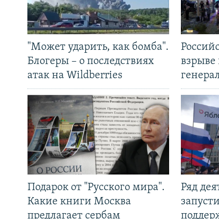
"Может ударить, как бомба".
Россий
Блогеры – о последствиях
взрыве 
атак на Wildberries
генера
Подарок от "Русского мира".
Ряд де
Какие книги Москва
запуст
предлагает сербам
поддер