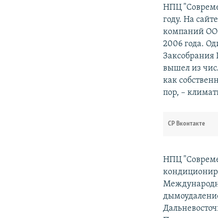
НПЦ "Совреме
году. На сайт
компаний ООО
2006 года. О
Заксобрания 
вышел из чис
как собствен
пор, – клима
СР Вконтакте
НПЦ "Совреме
кондициониро
Международно
дымоудалени
Дальневосточ