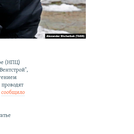
ре (НПЦ)
Вентстрой",
вгением
 проводят
,
сообщило
татье