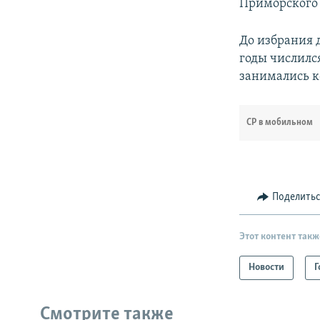
Приморского 
До избрания 
годы числилс
занимались к
СР в мобильном
Поделить
Этот контент такж
Новости
Г
Смотрите также