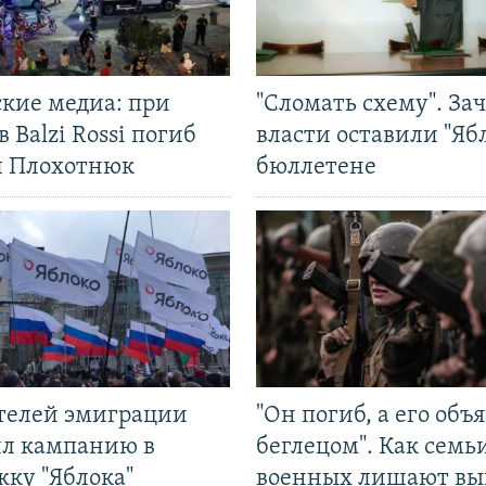
ские медиа: при
"Сломать схему". За
в Balzi Rossi погиб
власти оставили "Ябл
л Плохотнюк
бюллетене
ятелей эмиграции
"Он погиб, а его объ
ил кампанию в
беглецом". Как семь
жку "Яблока"
военных лишают вы