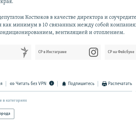
края.
депутатом Костюков в качестве директора и соучредит
я как минимум в 10 связанных между собой компания
ондиционированием, вентиляцией и отоплением.
СР в Инстаграме
СР на Фейсбуке
ся
Читать без VPN
Подпишитесь
Распечатать
е в категориях
орода