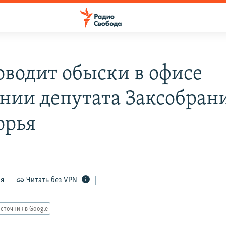
оводит обыски в офисе
нии депутата Заксобран
орья
ся
Читать без VPN
сточник в Google