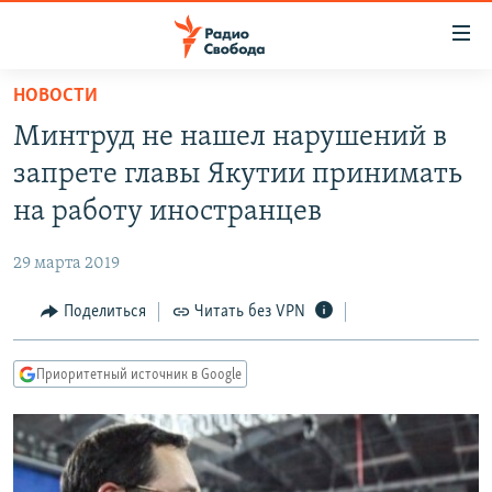
Ссылки
для
упрощенного
НОВОСТИ
ПРОГРАММЫ
доступа
Минтруд не нашел нарушений в
ПОДКАСТЫ
Вернуться
запрете главы Якутии принимать
к
АВТОРСКИЕ ПРОЕКТЫ
на работу иностранцев
основному
ЦИТАТЫ СВОБОДЫ
содержанию
29 марта 2019
Вернутся
МНЕНИЯ
к
Поделиться
Читать без VPN
КУЛЬТУРА
главной
навигации
IDEL.РЕАЛИИ
Приоритетный источник в Google
Вернутся
КАВКАЗ.РЕАЛИИ
к
СЕВЕР.РЕАЛИИ
поиску
СИБИРЬ.РЕАЛИИ