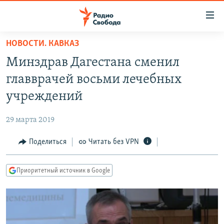
Ссылки
для
упрощенного
НОВОСТИ. КАВКАЗ
ПРОГРАММЫ
доступа
Минздрав Дагестана сменил
ПОДКАСТЫ
Вернуться
главврачей восьми лечебных
к
АВТОРСКИЕ ПРОЕКТЫ
учреждений
основному
ЦИТАТЫ СВОБОДЫ
содержанию
29 марта 2019
Вернутся
МНЕНИЯ
к
Поделиться
Читать без VPN
КУЛЬТУРА
главной
навигации
IDEL.РЕАЛИИ
Приоритетный источник в Google
Вернутся
КАВКАЗ.РЕАЛИИ
к
СЕВЕР.РЕАЛИИ
поиску
СИБИРЬ.РЕАЛИИ