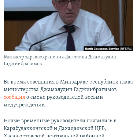
РАСПИСАНИЕ ВЕЩАНИЯ
ПОДПИШИТЕСЬ НА РАССЫЛКУ
СОЦИАЛЬНЫЕ СЕТИ
Министр здравоохранения Дагестана Джамалудин
Гаджиибрагимов
Все сайты РСЕ/РС
Во время совещания в Минздраве республики глава
министерства Джамалудин Гаджиибрагимов
сообщил
о смене руководителей восьми
медучреждений.
Новые временные руководители появились в
Карабудахкентской и Дахадаевской ЦРБ,
Хасавюртовской центральной районной