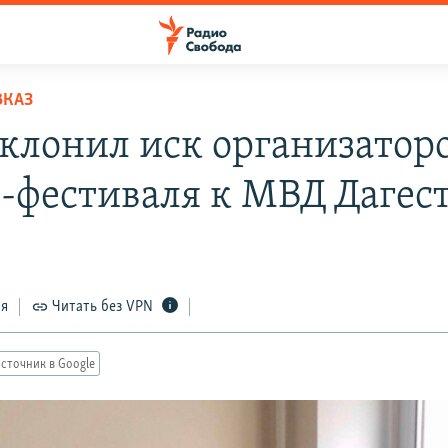
ВКАЗ
тклонил иск организатор
-фестиваля к МВД Дагес
ся
Читать без VPN
сточник в Google