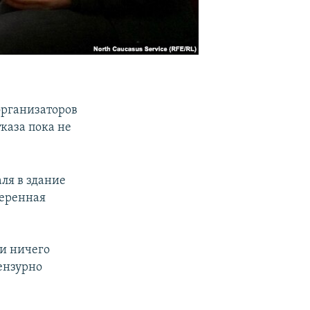
рганизаторов
каза пока не
.
аля в здание
меренная
ли ничего
ензурно