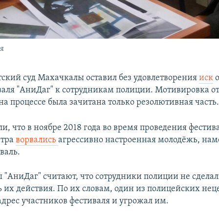
я
тский суд Махачкалы оставил без удовлетворения
иск
о
аля "АниДаг" к сотрудникам полиции. Мотивировка от
 на процессе была зачитана только резолютивная часть
и, что в ноябре 2018 года во время проведения фестив
атра
ворвались
агрессивно настроенная молодёжь, на
валь.
 "АниДаг" считают, что сотрудники полиции не сдела
ь их действия. По их словам, один из полицейских нец
адрес участников фестиваля и угрожал им.