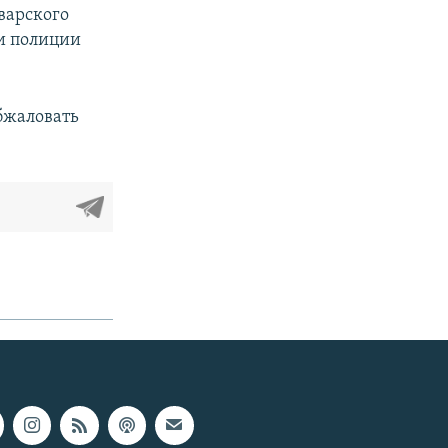
варского
ки полиции
бжаловать