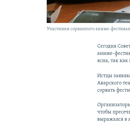
Участники сорванного аниме-фестивал
Сегодня Сове
аниме-фестив
ясна, так как
Истцы заявлял
Аварского те
сорвать фести
Организаторы
чтобы пресеч
выражался в 