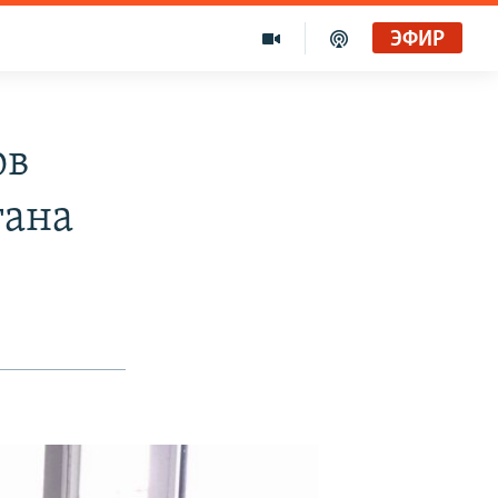
ЭФИР
ов
тана