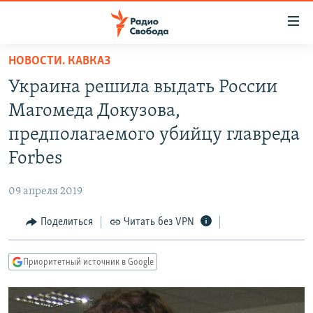
Ссылки
для
упрощенного
НОВОСТИ. КАВКАЗ
ПРОГРАММЫ
доступа
Украина решила выдать России
ПОДКАСТЫ
Вернуться
Магомеда Докузова,
к
АВТОРСКИЕ ПРОЕКТЫ
предполагаемого убийцу главреда
основному
ЦИТАТЫ СВОБОДЫ
содержанию
Forbes
Вернутся
МНЕНИЯ
к
09 апреля 2019
КУЛЬТУРА
главной
Поделиться
Читать без VPN
навигации
IDEL.РЕАЛИИ
Вернутся
КАВКАЗ.РЕАЛИИ
к
Приоритетный источник в Google
СЕВЕР.РЕАЛИИ
поиску
СИБИРЬ.РЕАЛИИ