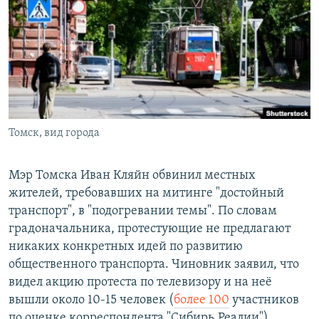
РАСПИСАНИЕ ВЕЩАНИЯ
ПОДПИШИТЕСЬ НА РАССЫЛКУ
СОЦИАЛЬНЫЕ СЕТИ
Томск, вид города
Все сайты РСЕ/РС
Мэр Томска Иван Кляйн обвинил местных
жителей, требовавших на митинге "достойный
транспорт", в "подогревании темы". По словам
градоначальника, протестующие не предлагают
никаких конкретных идей по развитию
общественного транспорта. Чиновник заявил, что
видел акцию протеста по телевизору и на неё
вышли около 10-15 человек (
более 100
участников
по оценке корреспондента "Сибирь.Реалии").