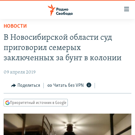
Ссылки
для
упрощенного
НОВОСТИ
ПРОГРАММЫ
доступа
В Новосибирской области суд
ПОДКАСТЫ
Вернуться
приговорил семерых
к
АВТОРСКИЕ ПРОЕКТЫ
заключенных за бунт в колонии
основному
ЦИТАТЫ СВОБОДЫ
содержанию
09 апреля 2019
Вернутся
МНЕНИЯ
к
Поделиться
Читать без VPN
КУЛЬТУРА
главной
навигации
IDEL.РЕАЛИИ
Приоритетный источник в Google
Вернутся
КАВКАЗ.РЕАЛИИ
к
СЕВЕР.РЕАЛИИ
поиску
СИБИРЬ.РЕАЛИИ