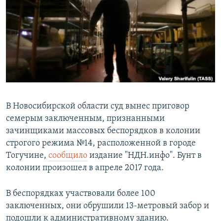
РАСПИСАНИЕ ВЕЩАНИЯ
ПОДПИШИТЕСЬ НА РАССЫЛКУ
СОЦИАЛЬНЫЕ СЕТИ
В Новосибирской области суд вынес приговор
семерым заключенным, признанными
Все сайты РСЕ/РС
зачинщиками массовых беспорядков в колонии
строгого режима №14, расположенной в городе
Тогучине,
сообщило
издание "НДН.инфо". Бунт в
колонии произошел в апреле 2017 года.
В беспорядках участвовали более 100
заключенных, они обрушили 13-метровый забор и
подошли к административному зданию.