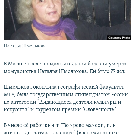
РАСПИСАНИЕ ВЕЩАНИЯ
ПОДПИШИТЕСЬ НА РАССЫЛКУ
СОЦИАЛЬНЫЕ СЕТИ
Наталья Шмелькова
В Москве после продолжительной болезни умерла
мемуаристка Наталья Шмелькова. Ей было 77 лет.
Все сайты РСЕ/РС
Шмелькова окончила географический факультет
МГУ, была государственным стипендиатом России
по категории "Выдающиеся деятели культуры и
искусства" и лауреатом премии "Словесность".
В числе её работ книги "Во чреве мачехи, или
жизнь – диктатура красного" (воспоминание о