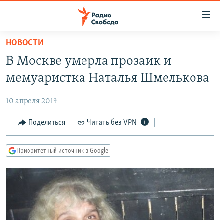
Ссылки
для
упрощенного
НОВОСТИ
ПРОГРАММЫ
доступа
В Москве умерла прозаик и
ПОДКАСТЫ
Вернуться
мемуаристка Наталья Шмелькова
к
АВТОРСКИЕ ПРОЕКТЫ
основному
10 апреля 2019
ЦИТАТЫ СВОБОДЫ
содержанию
Вернутся
МНЕНИЯ
Поделиться
Читать без VPN
к
КУЛЬТУРА
главной
Приоритетный источник в Google
навигации
IDEL.РЕАЛИИ
Вернутся
КАВКАЗ.РЕАЛИИ
к
СЕВЕР.РЕАЛИИ
поиску
СИБИРЬ.РЕАЛИИ