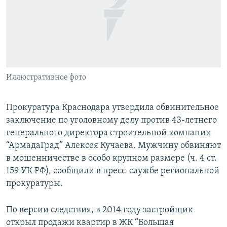
РАСПИСАНИЕ ВЕЩАНИЯ
ПОДПИШИТЕСЬ НА РАССЫЛКУ
СОЦИАЛЬНЫЕ СЕТИ
Иллюстративное фото
Прокуратура Краснодара утвердила обвинительное
заключение по уголовному делу против 43-летнего
Все сайты РСЕ/РС
генерального директора строительной компании
“АрмадаГрад” Алексея Кучаева. Мужчину обвиняют
в мошенничестве в особо крупном размере (ч. 4 ст.
159 УК РФ), сообщили в пресс-службе региональной
прокуратуры.
По версии следствия, в 2014 году застройщик
открыл продажи квартир в ЖК “Большая