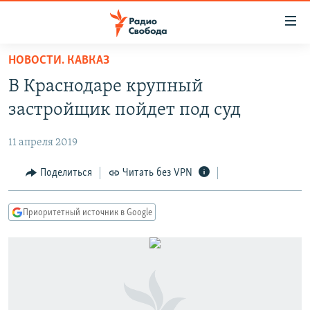
Ссылки
для
упрощенного
НОВОСТИ. КАВКАЗ
ПРОГРАММЫ
доступа
В Краснодаре крупный
ПОДКАСТЫ
Вернуться
застройщик пойдет под суд
к
АВТОРСКИЕ ПРОЕКТЫ
основному
11 апреля 2019
ЦИТАТЫ СВОБОДЫ
содержанию
Вернутся
МНЕНИЯ
Поделиться
Читать без VPN
к
КУЛЬТУРА
главной
Приоритетный источник в Google
навигации
IDEL.РЕАЛИИ
Вернутся
КАВКАЗ.РЕАЛИИ
к
СЕВЕР.РЕАЛИИ
поиску
СИБИРЬ.РЕАЛИИ