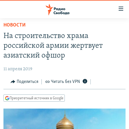
Ссылки
для
упрощенного
НОВОСТИ
ПРОГРАММЫ
доступа
На строительство храма
ПОДКАСТЫ
Вернуться
российской армии жертвует
к
АВТОРСКИЕ ПРОЕКТЫ
азиатский офшор
основному
ЦИТАТЫ СВОБОДЫ
содержанию
11 апреля 2019
Вернутся
МНЕНИЯ
к
Поделиться
Читать без VPN
КУЛЬТУРА
главной
навигации
IDEL.РЕАЛИИ
Приоритетный источник в Google
Вернутся
КАВКАЗ.РЕАЛИИ
к
СЕВЕР.РЕАЛИИ
поиску
СИБИРЬ.РЕАЛИИ