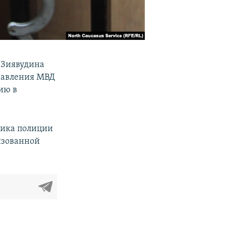
 Зиявудина
равления МВД
ию в
ника полиции
изованной