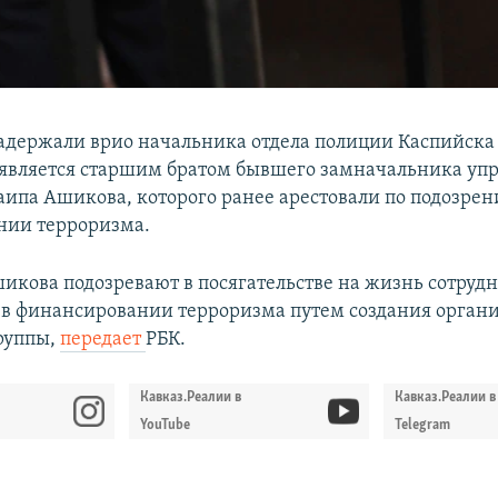
задержали врио начальника отдела полиции Каспийска
является старшим братом бывшего замначальника уп
ипа Ашикова, которого ранее арестовали по подозрен
нии терроризма.
икова подозревают в посягательстве на жизнь сотруд
и в финансировании терроризма путем создания орган
руппы,
передает
РБК.
Кавказ.Реалии в
Кавказ.Реалии в
YouTube
Telegram