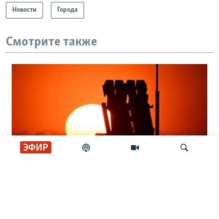
Новости
Города
Смотрите также
ЭФИР
Кто защитит украинское небо? Вопрос
Искать
о ПВО становится критическим