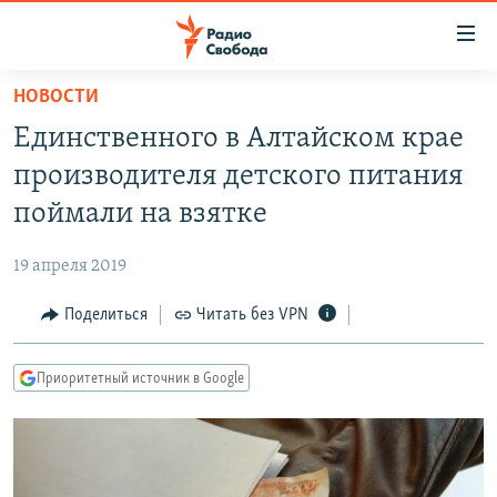
Ссылки
для
упрощенного
НОВОСТИ
ПРОГРАММЫ
доступа
Единственного в Алтайском крае
ПОДКАСТЫ
Вернуться
производителя детского питания
к
АВТОРСКИЕ ПРОЕКТЫ
поймали на взятке
основному
ЦИТАТЫ СВОБОДЫ
содержанию
19 апреля 2019
Вернутся
МНЕНИЯ
к
Поделиться
Читать без VPN
КУЛЬТУРА
главной
навигации
IDEL.РЕАЛИИ
Приоритетный источник в Google
Вернутся
КАВКАЗ.РЕАЛИИ
к
СЕВЕР.РЕАЛИИ
поиску
СИБИРЬ.РЕАЛИИ