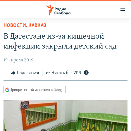
Ссылки
для
упрощенного
НОВОСТИ. КАВКАЗ
ПРОГРАММЫ
доступа
В Дагестане из-за кишечной
ПОДКАСТЫ
Вернуться
инфекции закрыли детский сад
к
АВТОРСКИЕ ПРОЕКТЫ
основному
19 апреля 2019
ЦИТАТЫ СВОБОДЫ
содержанию
Вернутся
МНЕНИЯ
Поделиться
Читать без VPN
к
КУЛЬТУРА
главной
Приоритетный источник в Google
навигации
IDEL.РЕАЛИИ
Вернутся
КАВКАЗ.РЕАЛИИ
к
СЕВЕР.РЕАЛИИ
поиску
СИБИРЬ.РЕАЛИИ