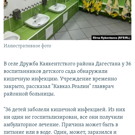
РАСПИСАНИЕ ВЕЩАНИЯ
ПОДПИШИТЕСЬ НА РАССЫЛКУ
СОЦИАЛЬНЫЕ СЕТИ
Иллюстративное фото
В селе Дружба Каякентсткого района Дагестана у 36
воспитанников детского сада обнаружили
Все сайты РСЕ/РС
кишечную инфекцию. Учреждение временно
закрыто, рассказал "Кавказ.Реалии" главврач
районной больницы.
"36 детей заболели кишечной инфекцией. Из них
ни один не госпитализирован, все они получили
амбулаторное лечение. Причина может быть в
питание или в воде. Один, может, заразился и