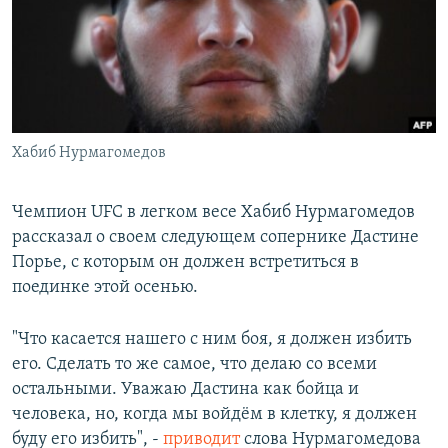
РАСПИСАНИЕ ВЕЩАНИЯ
ПОДПИШИТЕСЬ НА РАССЫЛКУ
СОЦИАЛЬНЫЕ СЕТИ
Хабиб Нурмагомедов
Чемпион UFC в легком весе Хабиб Нурмагомедов
рассказал о своем следующем сопернике Дастине
Все сайты РСЕ/РС
Порье, с которым он должен встретиться в
поединке этой осенью.
"Что касается нашего с ним боя, я должен избить
его. Сделать то же самое, что делаю со всеми
остальными. Уважаю Дастина как бойца и
человека, но, когда мы войдём в клетку, я должен
буду его избить", -
приводит
слова Нурмагомедова