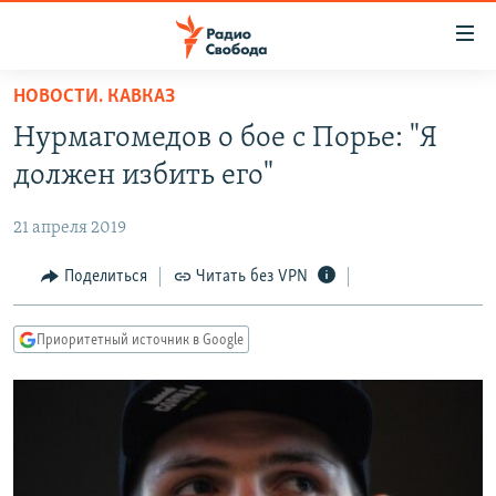
Ссылки
для
упрощенного
НОВОСТИ. КАВКАЗ
ПРОГРАММЫ
доступа
Нурмагомедов о бое с Порье: "Я
ПОДКАСТЫ
Вернуться
должен избить его"
к
АВТОРСКИЕ ПРОЕКТЫ
основному
21 апреля 2019
ЦИТАТЫ СВОБОДЫ
содержанию
Вернутся
МНЕНИЯ
Поделиться
Читать без VPN
к
КУЛЬТУРА
главной
Приоритетный источник в Google
навигации
IDEL.РЕАЛИИ
Вернутся
КАВКАЗ.РЕАЛИИ
к
СЕВЕР.РЕАЛИИ
поиску
СИБИРЬ.РЕАЛИИ