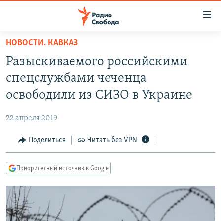
Ссылки
для
упрощенного
НОВОСТИ. КАВКАЗ
ПРОГРАММЫ
доступа
Разыскиваемого российскими
ПОДКАСТЫ
Вернуться
спецслужбами чеченца
к
АВТОРСКИЕ ПРОЕКТЫ
освободили из СИЗО в Украине
основному
ЦИТАТЫ СВОБОДЫ
содержанию
22 апреля 2019
Вернутся
МНЕНИЯ
к
Поделиться
Читать без VPN
КУЛЬТУРА
главной
навигации
IDEL.РЕАЛИИ
Приоритетный источник в Google
Вернутся
КАВКАЗ.РЕАЛИИ
к
СЕВЕР.РЕАЛИИ
поиску
СИБИРЬ.РЕАЛИИ