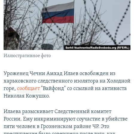
РАСПИСАНИЕ ВЕЩАНИЯ
ПОДПИШИТЕСЬ НА РАССЫЛКУ
СОЦИАЛЬНЫЕ СЕТИ
Иллюстративное фото
Все сайты РСЕ/РС
Уроженец Чечни Амхад Илаев освобожден из
харьковского следственного изолятора на Холодной
горе,
сообщает
"Вайфонд" со ссылкой на активиста
Николая Кожушко.
Илаева разыскивает Следственный комитет
России. Ему инкриминируют соучастие в убийстве
пяти человек в Грозненском районе ЧР. Это