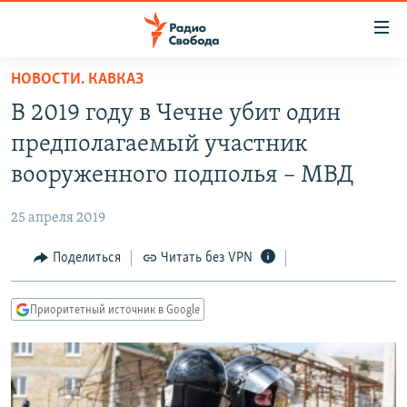
Ссылки
для
упрощенного
НОВОСТИ. КАВКАЗ
ПРОГРАММЫ
доступа
В 2019 году в Чечне убит один
ПОДКАСТЫ
Вернуться
предполагаемый участник
к
АВТОРСКИЕ ПРОЕКТЫ
вооруженного подполья – МВД
основному
ЦИТАТЫ СВОБОДЫ
содержанию
25 апреля 2019
Вернутся
МНЕНИЯ
к
Поделиться
Читать без VPN
КУЛЬТУРА
главной
навигации
IDEL.РЕАЛИИ
Приоритетный источник в Google
Вернутся
КАВКАЗ.РЕАЛИИ
к
СЕВЕР.РЕАЛИИ
поиску
СИБИРЬ.РЕАЛИИ