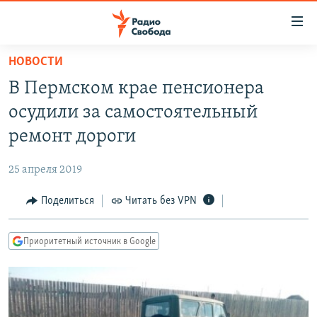
Ссылки
для
упрощенного
НОВОСТИ
ПРОГРАММЫ
доступа
В Пермском крае пенсионера
ПОДКАСТЫ
Вернуться
осудили за самостоятельный
к
АВТОРСКИЕ ПРОЕКТЫ
ремонт дороги
основному
ЦИТАТЫ СВОБОДЫ
содержанию
25 апреля 2019
Вернутся
МНЕНИЯ
к
Поделиться
Читать без VPN
КУЛЬТУРА
главной
навигации
IDEL.РЕАЛИИ
Приоритетный источник в Google
Вернутся
КАВКАЗ.РЕАЛИИ
к
СЕВЕР.РЕАЛИИ
поиску
СИБИРЬ.РЕАЛИИ