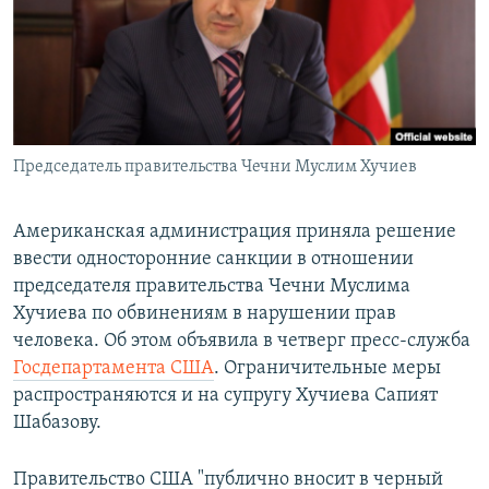
РАСПИСАНИЕ ВЕЩАНИЯ
ПОДПИШИТЕСЬ НА РАССЫЛКУ
СОЦИАЛЬНЫЕ СЕТИ
Председатель правительства Чечни Муслим Хучиев
Американская администрация приняла решение
ввести односторонние санкции в отношении
Все сайты РСЕ/РС
председателя правительства Чечни Муслима
Хучиева по обвинениям в нарушении прав
человека. Об этом объявила в четверг пресс-служба
Госдепартамента США
. Ограничительные меры
распространяются и на супругу Хучиева Сапият
Шабазову.
Правительство США "публично вносит в черный