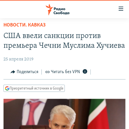
Ссылки
для
упрощенного
НОВОСТИ. КАВКАЗ
ПРОГРАММЫ
доступа
США ввели санкции против
ПОДКАСТЫ
Вернуться
премьера Чечни Муслима Хучиева
к
АВТОРСКИЕ ПРОЕКТЫ
основному
25 апреля 2019
ЦИТАТЫ СВОБОДЫ
содержанию
Вернутся
МНЕНИЯ
Поделиться
Читать без VPN
к
КУЛЬТУРА
главной
Приоритетный источник в Google
навигации
IDEL.РЕАЛИИ
Вернутся
КАВКАЗ.РЕАЛИИ
к
СЕВЕР.РЕАЛИИ
поиску
СИБИРЬ.РЕАЛИИ