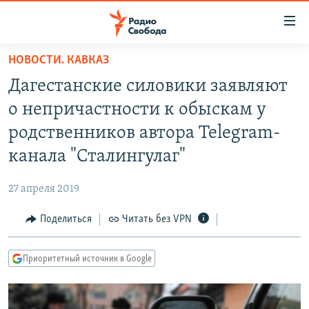
Ссылки
для
упрощенного
НОВОСТИ. КАВКАЗ
ПРОГРАММЫ
доступа
Дагестанские силовики заявляют
ПОДКАСТЫ
Вернуться
о непричастности к обыскам у
к
АВТОРСКИЕ ПРОЕКТЫ
родственников автора Telegram-
основному
ЦИТАТЫ СВОБОДЫ
содержанию
канала "Сталингулаг"
Вернутся
МНЕНИЯ
к
27 апреля 2019
КУЛЬТУРА
главной
Поделиться
Читать без VPN
навигации
IDEL.РЕАЛИИ
Вернутся
КАВКАЗ.РЕАЛИИ
к
Приоритетный источник в Google
СЕВЕР.РЕАЛИИ
поиску
СИБИРЬ.РЕАЛИИ