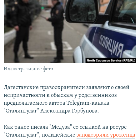
РАСПИСАНИЕ ВЕЩАНИЯ
ПОДПИШИТЕСЬ НА РАССЫЛКУ
СОЦИАЛЬНЫЕ СЕТИ
Иллюстративное фото
Все сайты РСЕ/РС
Дагестанские правоохранители заявляют о своей
непричастности к обыскам у родственников
предполагаемого автора Telegram-канала
"Сталингулаг" Александра Горбунова.
Как ранее писала "Медуза" со ссылкой на ресурс
"Сталингулаг", полицейские
заподозрили уроженца