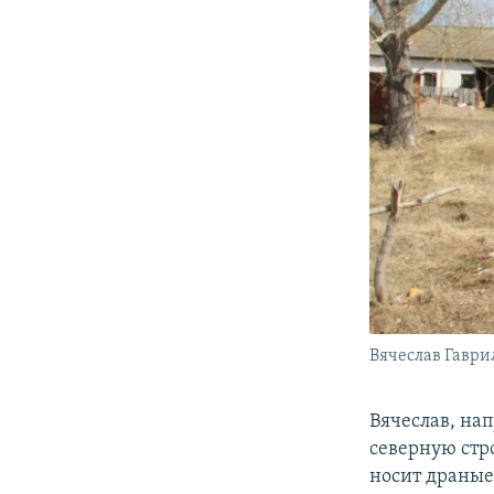
Вячеслав Гаври
Вячеслав, нап
северную стро
носит драные