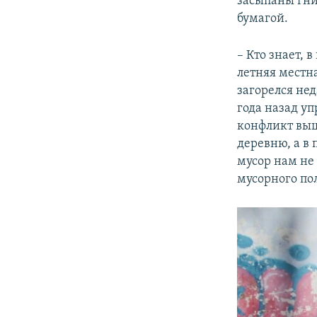
засыпаны гни
бумагой.
– Кто знает, 
летняя местн
загорелся нед
года назад у
конфликт выш
деревню, а в
мусор нам не 
мусорного по