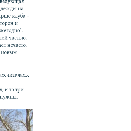
заведующая
надежды на
арше клуба –
сторен и
жегодно".
дней частью,
ет нечасто,
а новым
ассчиталась,
, и то три
е нужны.