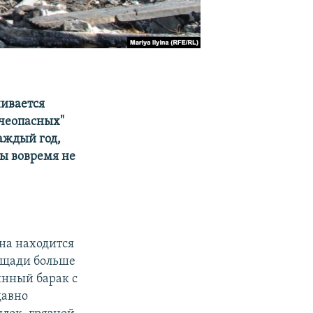
ивается
ючеопасных"
аждый год,
ры вовремя не
Она находится
ощади больше
инный барак с
давно