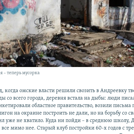
я – теперь мусорка
ад, когда омские власти решили свозить в Андреевку т
ы со всего города, деревня встала на дыбы: люди писа
икетировали областное правительство, возили письма 
лигон на окраине построить не дали, но на борьбу со с
ил уже не хватило. Куда ни пойди – в среднюю школу,
– все мимо нее. Старый клуб постройки 60-х годов с т