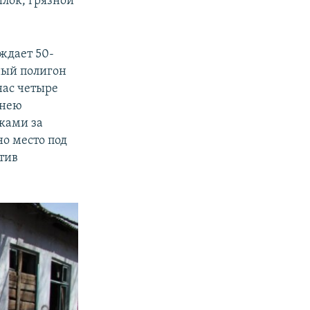
лок, грязной
уждает 50-
рный полигон
нас четыре
 нею
ками за
о место под
отив