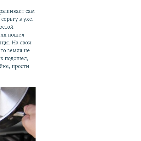
прашивает сам
серьгу в ухе.
остой
нях пошел
нцы. На свои
что земля не
ик подошел,
йке, прости