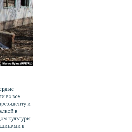
вердые
ли во все
президенту и
валкой в
 Дом культуры
рещинами в