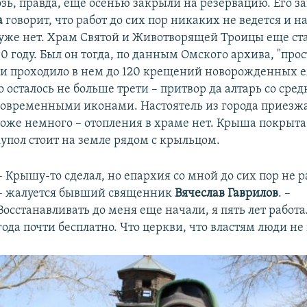
озь, правда, еще осенью закрыли на резервацию. Его 
а
говорит, что работ до сих пор никаких не ведется и 
 уже нет. Храм Святой и Животворящей Троицы еще ст
10 году. Был он тогда, по данным Омского архива, "про
 и проходило в нем до 120 крещений новорожденных е
о осталось не больше трети – притвор да алтарь со сре
овременными иконами. Настоятель из города приезжа
тоже немного – отопления в храме нет. Крыша покрыт
упол стоит на земле рядом с крыльцом.
– Крышу-то сделал, но епархия со мной до сих пор не р
– жалуется бывший священник
Вячеслав Гаврилов
. –
Восстанавливать до меня еще начали, я пять лет работал
года почти бесплатно. Что церкви, что властям люди н