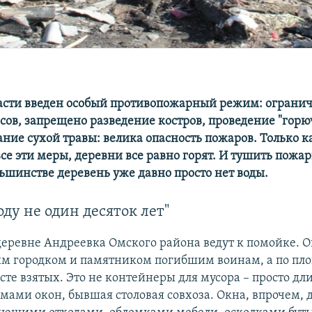
асти введен особый противопожарный режим: огранич
сов, запрещено разведение костров, проведение "гор
ание сухой травы: велика опасность пожаров. Только к
все эти меры, деревни все равно горят. И тушить пожа
льшинстве деревень уже давно просто нет воды.
оду не один десяток лет"
 деревне Андреевка Омского района ведут к помойке. 
м городком и памятником погибшим воинам, а по пл
сте взятых. Это не контейнеры для мусора – просто дл
мами окон, бывшая столовая совхоза. Окна, впрочем, 