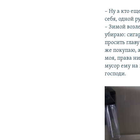
– Ну а кто ещ
себя, одной р
– Зимой возле
убираю: сигар
просить главу
же покупаю, а
моя, права ни
мусор ему на
господи.