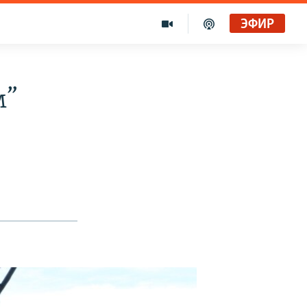
ЭФИР
м”