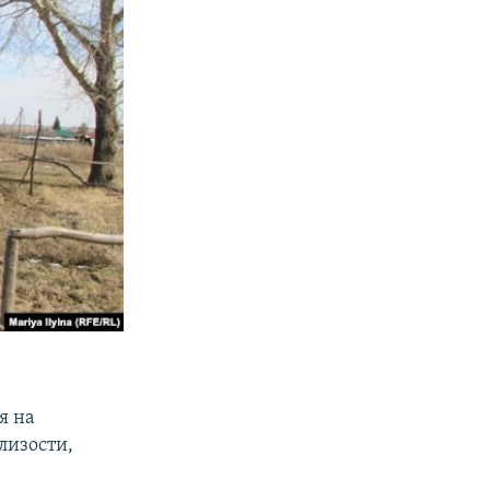
я на
лизости,