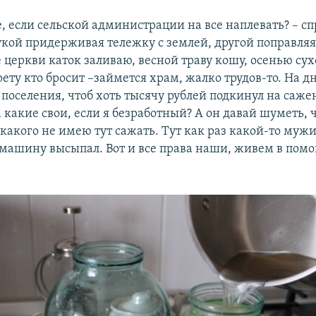
е, если сельской администрации на все наплевать? – с
укой придерживая тележку с землей, другой поправляя 
 церкви каток заливаю, весной траву кошу, осенью сух
ету кто бросит –займется храм, жалко трудов-то. На д
 поселения, чтоб хоть тысячу рублей подкинул на саже
 какие свои, если я безработный? А он давай шуметь, 
какого не имею тут сажать. Тут как раз какой-то муж
 машину высыпал. Вот и все права наши, живем в помо