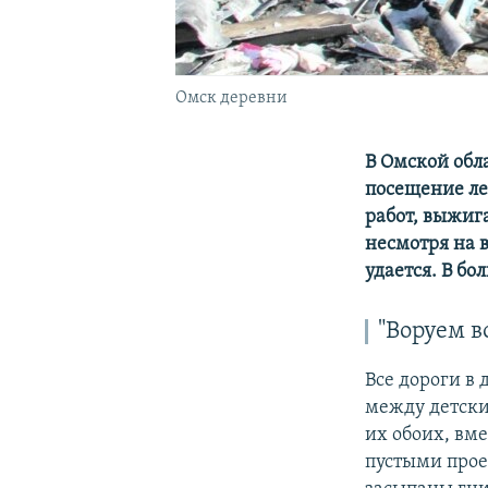
Омск деревни
В Омской обл
посещение ле
работ, выжиг
несмотря на 
удается. В бо
"Воруем в
Все дороги в
между детски
их обоих, вме
пустыми прое