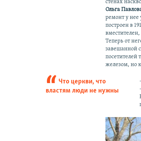
стенах наскв
Ольга Павлов
ремонт у нее
построен в 19
вместителен,
Теперь от нег
завешанной с
посетителей 
железом, но к
Что церкви, что
властям люди не нужны