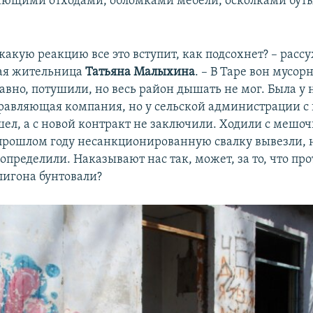
ющими отходами, обломками мебели, осколками буты
в какую реакцию все это вступит, как подсохнет? – расс
ая жительница
Татьяна Малыхина
. – В Таре вон мусо
авно, потушили, но весь район дышать не мог. Была у 
правляющая компания, но у сельской администрации с
ел, а с новой контракт не заключили. Ходили с мешоч
 прошлом году несанкционированную свалку вывезли, н
определили. Наказывают нас так, может, за то, что пр
лигона бунтовали?