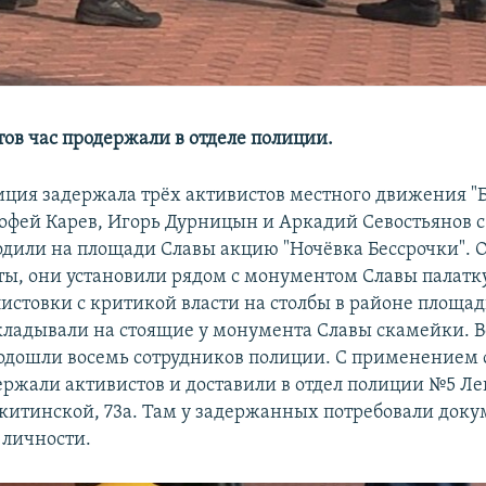
тов час продержали в отделе полиции.
иция задержала трёх активистов местного движения "
мофей Карев, Игорь Дурницын и Аркадий Севостьянов с
одили на площади Славы акцию "Ночёвка Бессрочки". 
ы, они установили рядом с монументом Славы палатку
истовки с критикой власти на столбы в районе площад
кладывали на стоящие у монумента Славы скамейки. В
подошли восемь сотрудников полиции. С применением
ержали активистов и доставили в отдел полиции №5 Л
китинской, 73а. Там у задержанных потребовали доку
 личности.