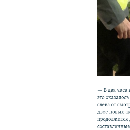
— В два часа
это оказалос
слева от смо
двое новых а
продолжится д
составленные 