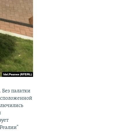
 Без палатки
расположенной
ключились
я
зует
.Реалии"