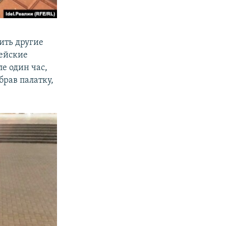
ить другие
цейские
е один час,
брав палатку,