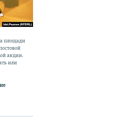
на площади
постовой
ой акции.
ать или
гие