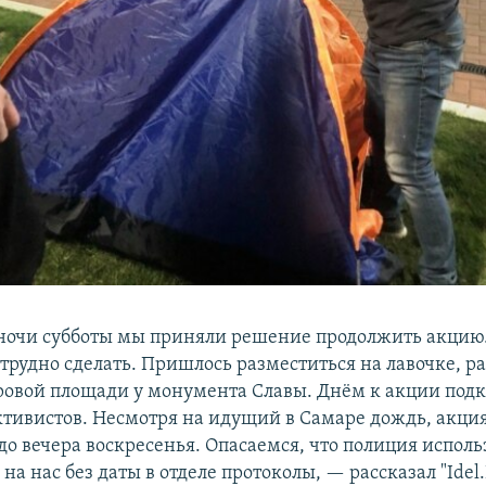
 ночи субботы мы приняли решение продолжить акцию.
ь трудно сделать. Пришлось разместиться на лавочке, 
тровой площади у монумента Славы. Днём к акции под
ктивистов. Несмотря на идущий в Самаре дождь, акци
о вечера воскресенья. Опасаемся, что полиция исполь
на нас без даты в отделе протоколы, — рассказал "Idel