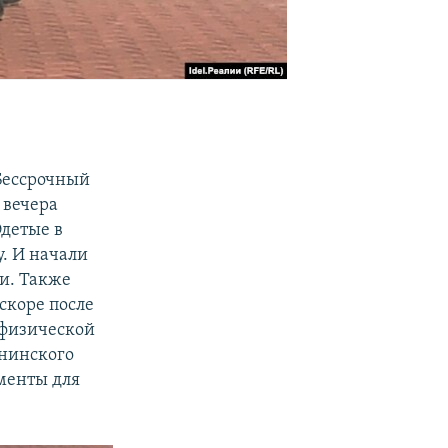
Бессрочный
 вечера
Одетые в
. И начали
и. Также
скоре после
 физической
енинского
менты для