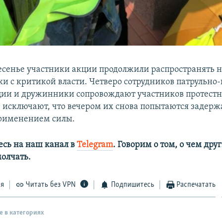
есенье участники акции продолжили распространять 
ки с критикой власти. Четверо сотрудников патрульно-
ии и дружинники сопровождают участников протестн
 исключают, что вечером их снова попытаются задерж
применением силы.
сь на наш канал в
Telegram
. Говорим о том, о чем дру
олчать.
ся
Читать без VPN
Подпишитесь
Распечатать
е в категориях