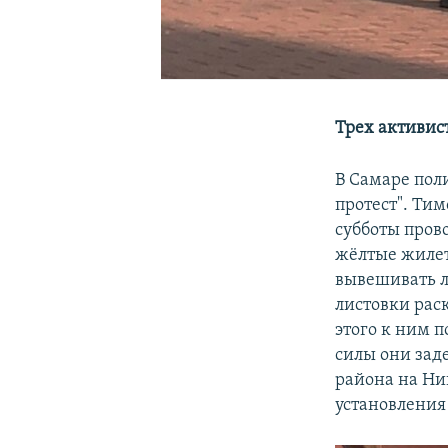
Трех активис
В Самаре пол
протест". Ти
субботы пров
жёлтые жилет
вывешивать л
листовки рас
этого к ним 
силы они зад
района на Ни
установления