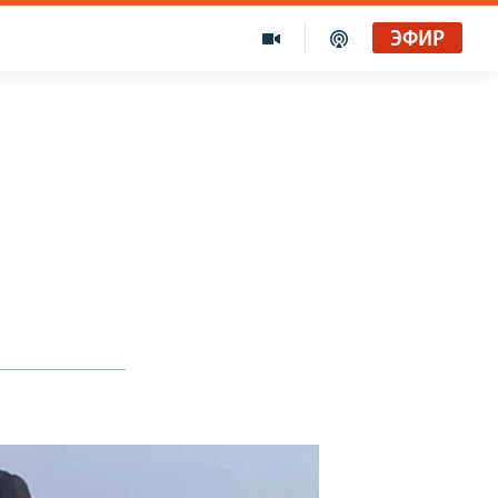
ЭФИР
я