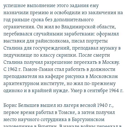
успешное выполнение этого задания ему
назначили премию и освободили из заключения на
год раньше срока без дополнительного
ограничения. Он жил во Владимирской области,
перебивался случайными заработками: оформлял
выставки для райисполкома, писал портреты
Сталина для госучреждений, преподавал музыку в
педучилище по классу скрипки. После смерти
Сталина получил разрешение переехать в Москву.
С 1962 г. Гамон-Гаман стал работать в должности
преподавателя на кафедре рисунка в Московском
архитектурном институте, но жил по-прежнему
одиноко и в крайней нужде. Умер в сентябре 1964 г.​
Борис Белышев вышел из лагеря весной 1940 г.,
первое время работал в Томске, а затем получил
место научного сотрудника в Баргузинском
заповеднике в Бурятии. В начале войны переехал в