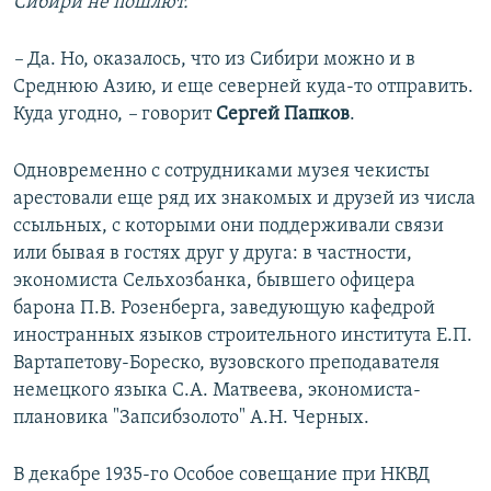
Сибири не пошлют.
–
Да. Но, оказалось, что из Сибири можно и в
Среднюю Азию, и еще северней куда-то отправить.
Куда угодно,
–
говорит
Сергей Папков
.
Одновременно с сотрудниками музея чекисты
арестовали еще ряд их знакомых и друзей из числа
ссыльных, с которыми они поддерживали связи
или бывая в гостях друг у друга: в частности,
экономиста Сельхозбанка, бывшего офицера
барона П.В. Розенберга, заведующую кафедрой
иностранных языков строительного института Е.П.
Вартапетову-Бореско, вузовского преподавателя
немецкого языка С.А. Матвеева, экономиста-
плановика "Запсибзолото" А.Н. Черных.
В декабре 1935-го Особое совещание при НКВД