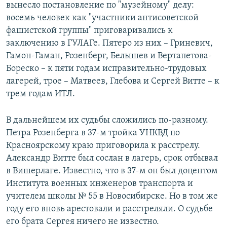
вынесло постановление по "музейному" делу:
восемь человек как "участники антисоветской
фашистской группы" приговаривались к
заключению в ГУЛАГе. Пятеро из них – Гриневич,
Гамон-Гаман, Розенберг, Белышев и Вертапетова-
Бореско – к пяти годам исправительно-трудовых
лагерей, трое – Матвеев, Глебова и Сергей Витте – к
трем годам ИТЛ.
В дальнейшем их судьбы сложились по-разному.
Петра Розенберга в 37-м тройка УНКВД по
Красноярскому краю приговорила к расстрелу.
Александр Витте был сослан в лагерь, срок отбывал
в Вишерлаге. Известно, что в 37-м он был доцентом
Института военных инженеров транспорта и
учителем школы № 55 в Новосибирске. Но в том же
году его вновь арестовали и расстреляли. О судьбе
его брата Сергея ничего не известно.