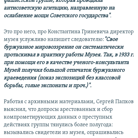
фашистской группе, которая проводила
антисоветскую агитацию, направленную на
ослабление мощи Советского государства"
.
Это про него, про Константина Гриневича директор
музея услужливо напишет следователю:
"Свое
буржуазное мировоззрение он систематически
протаскивал в практику работы Музея. Так, в 1933 г.
при помощи его в качестве ученого-консультанта
Музей получил большой отпечаток буржуазного
краеведения (показ экспозиций без классовой
борьбы, голые экспонаты и проч.)".
Работая с архивными материалами, Сергей Папков
выяснил, что допросы арестованных и сбор
компрометирующих данных о преступных
действиях группы тянулись более полугода:
вызывались свидетели из музея, опрашивались