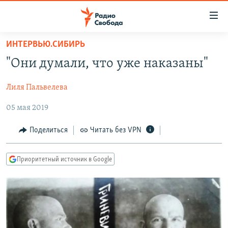
Ссылки
для
упрощенного
ИНТЕРВЬЮ.СИБИРЬ
ПРОГРАММЫ
доступа
"Они думали, что уже наказаны"
ПОДКАСТЫ
Вернуться
к
Лиля Пальвелева
АВТОРСКИЕ ПРОЕКТЫ
основному
05 мая 2019
ЦИТАТЫ СВОБОДЫ
содержанию
Вернутся
МНЕНИЯ
Поделиться
Читать без VPN
к
КУЛЬТУРА
главной
Приоритетный источник в Google
навигации
IDEL.РЕАЛИИ
Вернутся
КАВКАЗ.РЕАЛИИ
к
СЕВЕР.РЕАЛИИ
поиску
СИБИРЬ.РЕАЛИИ