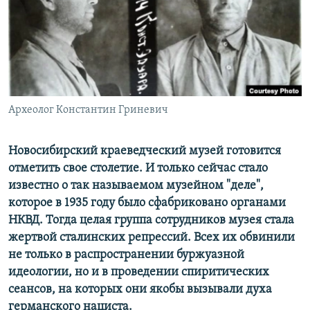
РАСПИСАНИЕ ВЕЩАНИЯ
ПОДПИШИТЕСЬ НА РАССЫЛКУ
СОЦИАЛЬНЫЕ СЕТИ
Археолог Константин Гриневич
Новосибирский краеведческий музей готовится
отметить свое столетие. И только сейчас стало
Все сайты РСЕ/РС
известно о так называемом музейном "деле",
которое в 1935 году было сфабриковано органами
НКВД. Тогда целая группа сотрудников музея стала
жертвой сталинских репрессий. Всех их обвинили
не только в распространении буржуазной
идеологии, но и в проведении спиритических
сеансов, на которых они якобы вызывали духа
германского нациста.