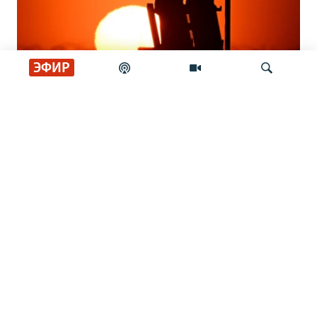
ЭФИР
Кто защитит украинское небо? Вопрос
Искать
о ПВО становится критическим