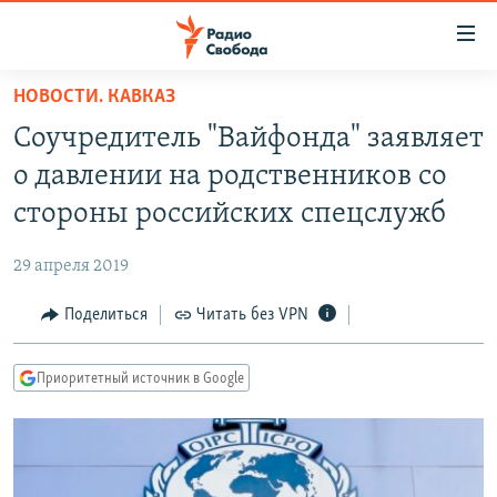
Ссылки
для
упрощенного
НОВОСТИ. КАВКАЗ
ПРОГРАММЫ
доступа
Соучредитель "Вайфонда" заявляет
ПОДКАСТЫ
Вернуться
о давлении на родственников со
к
АВТОРСКИЕ ПРОЕКТЫ
стороны российских спецслужб
основному
ЦИТАТЫ СВОБОДЫ
содержанию
29 апреля 2019
Вернутся
МНЕНИЯ
к
Поделиться
Читать без VPN
КУЛЬТУРА
главной
навигации
IDEL.РЕАЛИИ
Приоритетный источник в Google
Вернутся
КАВКАЗ.РЕАЛИИ
к
СЕВЕР.РЕАЛИИ
поиску
СИБИРЬ.РЕАЛИИ