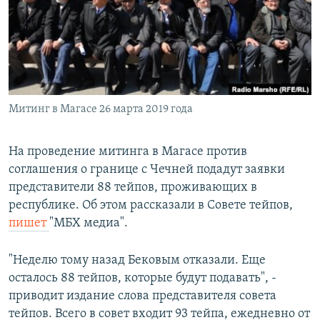
РАСПИСАНИЕ ВЕЩАНИЯ
ПОДПИШИТЕСЬ НА РАССЫЛКУ
СОЦИАЛЬНЫЕ СЕТИ
Митинг в Магасе 26 марта 2019 года
На проведение митинга в Магасе против
соглашения о границе с Чечней подадут заявки
Все сайты РСЕ/РС
представители 88 тейпов, проживающих в
республике. Об этом рассказали в Cовете тейпов,
пишет
"МБХ медиа".
"Неделю тому назад Бековым отказали. Еще
осталось 88 тейпов, которые будут подавать", -
приводит издание слова представителя совета
тейпов. Всего в совет входит 93 тейпа, ежедневно от