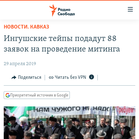
Ссылки
для
упрощенного
НОВОСТИ. КАВКАЗ
ПРОГРАММЫ
доступа
Ингушские тейпы подадут 88
ПОДКАСТЫ
Вернуться
заявок на проведение митинга
к
АВТОРСКИЕ ПРОЕКТЫ
основному
29 апреля 2019
ЦИТАТЫ СВОБОДЫ
содержанию
Вернутся
МНЕНИЯ
Поделиться
Читать без VPN
к
КУЛЬТУРА
главной
Приоритетный источник в Google
навигации
IDEL.РЕАЛИИ
Вернутся
КАВКАЗ.РЕАЛИИ
к
СЕВЕР.РЕАЛИИ
поиску
СИБИРЬ.РЕАЛИИ