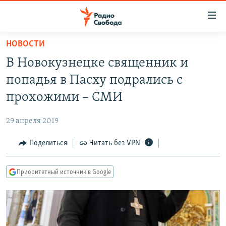
Ссылки
для
упрощенного
НОВОСТИ
ПРОГРАММЫ
доступа
В Новокузнецке священник и
ПОДКАСТЫ
Вернуться
попадья в Пасху подрались с
к
АВТОРСКИЕ ПРОЕКТЫ
прохожими – СМИ
основному
ЦИТАТЫ СВОБОДЫ
содержанию
29 апреля 2019
Вернутся
МНЕНИЯ
к
Поделиться
Читать без VPN
КУЛЬТУРА
главной
навигации
IDEL.РЕАЛИИ
Приоритетный источник в Google
Вернутся
КАВКАЗ.РЕАЛИИ
к
СЕВЕР.РЕАЛИИ
поиску
СИБИРЬ.РЕАЛИИ