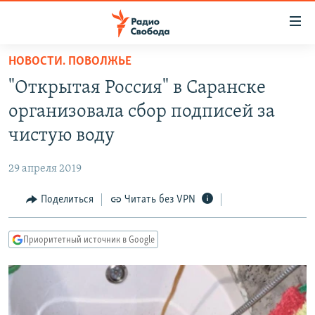
Ссылки
для
упрощенного
НОВОСТИ. ПОВОЛЖЬЕ
ПРОГРАММЫ
доступа
"Открытая Россия" в Саранске
ПОДКАСТЫ
Вернуться
организовала сбор подписей за
к
АВТОРСКИЕ ПРОЕКТЫ
чистую воду
основному
ЦИТАТЫ СВОБОДЫ
содержанию
29 апреля 2019
Вернутся
МНЕНИЯ
к
Поделиться
Читать без VPN
КУЛЬТУРА
главной
навигации
IDEL.РЕАЛИИ
Приоритетный источник в Google
Вернутся
КАВКАЗ.РЕАЛИИ
к
СЕВЕР.РЕАЛИИ
поиску
СИБИРЬ.РЕАЛИИ