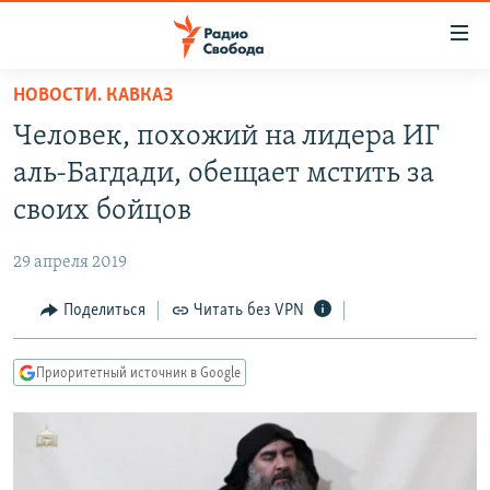
Ссылки
для
упрощенного
НОВОСТИ. КАВКАЗ
ПРОГРАММЫ
доступа
Человек, похожий на лидера ИГ
ПОДКАСТЫ
Вернуться
аль-Багдади, обещает мстить за
к
АВТОРСКИЕ ПРОЕКТЫ
своих бойцов
основному
ЦИТАТЫ СВОБОДЫ
содержанию
29 апреля 2019
Вернутся
МНЕНИЯ
к
Поделиться
Читать без VPN
КУЛЬТУРА
главной
навигации
IDEL.РЕАЛИИ
Приоритетный источник в Google
Вернутся
КАВКАЗ.РЕАЛИИ
к
СЕВЕР.РЕАЛИИ
поиску
СИБИРЬ.РЕАЛИИ