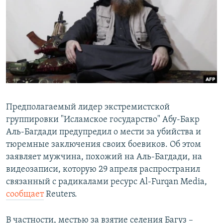
РАСПИСАНИЕ ВЕЩАНИЯ
ПОДПИШИТЕСЬ НА РАССЫЛКУ
СОЦИАЛЬНЫЕ СЕТИ
Предполагаемый лидер экстремистской
группировки "Исламское государство" Абу-Бакр
Все сайты РСЕ/РС
Аль-Багдади предупредил о мести за убийства и
тюремные заключения своих боевиков. Об этом
заявляет мужчина, похожий на Аль-Багдади, на
видеозаписи, которую 29 апреля распространил
связанный с радикалами ресурс Al-Furqan Media,
сообщает
Reuters.
В частности, местью за взятие селения Багуз –