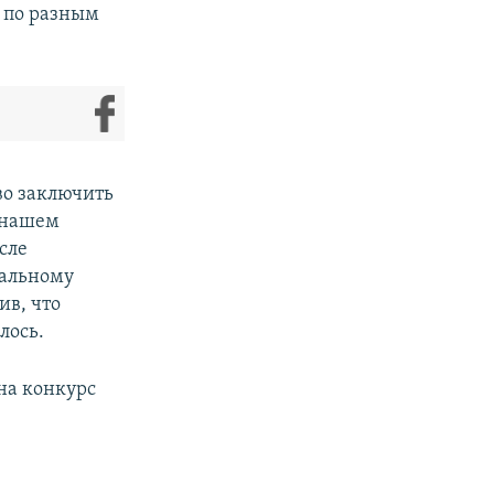
ь по разным
во заключить
В нашем
сле
ральному
ив, что
лось.
на конкурс