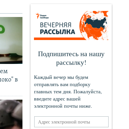
чем
око" в