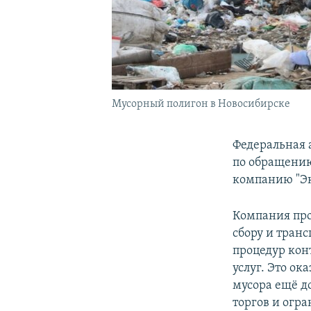
Мусорный полигон в Новосибирске
Федеральная 
по обращению
компанию "Эк
Компания про
сбору и тран
процедур кон
услуг. Это о
мусора ещё д
торгов и огр