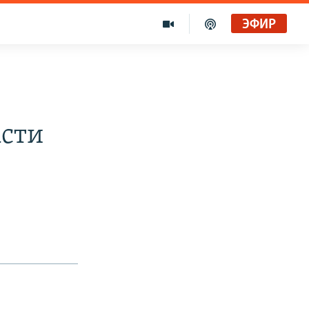
ЭФИР
асти