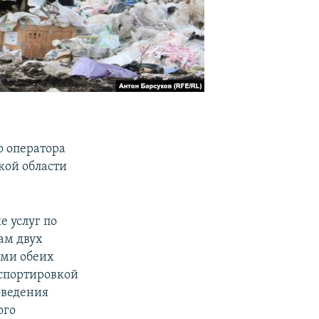
о оператора
кой области
е услуг по
ам двух
ами обеих
нспортировкой
оведения
ого