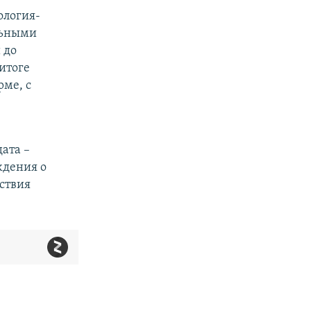
ология-
льными
 до
итоге
рме, с
ата –
ждения о
тствия