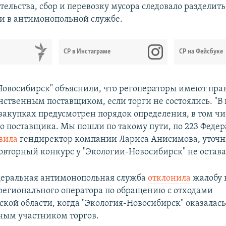
ельства, сбор и перевозку мусора следовало разделит
ли в антимонопольной службе.
СР в Инстаграме
СР на Фейсбуке
Новосибирск" объяснили, что регоператоры имеют пра
инственным поставщиком, если торги не состоялись. "
закупках предусмотрен порядок определения, в том чи
о поставщика. Мы пошли по такому пути, по 223 Феде
вила
гендиректор компании Лариса Анисимова, уточн
овторный конкурс у "Экологии-Новосибирск" не остава
деральная антимонопольная служба
отклонила
жалобу 
регионального оператора по обращению с отходами
кой области, когда "Экология-Новосибирск" оказалась
ным участником торгов.