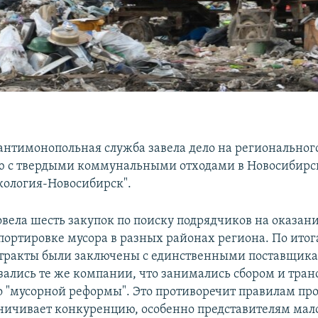
антимонопольная служба завела дело на региональног
 с твердыми коммунальными отходами в Новосибирс
ология-Новосибирск".
вела шесть закупок по поиску подрядчиков на оказани
спортировке мусора в разных районах региона. По итог
тракты были заключены с единственными поставщик
казались те же компании, что занимались сбором и тра
о "мусорной реформы". Это противоречит правилам пр
аничивает конкуренцию, особенно представителям мал