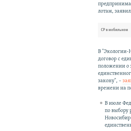
предпринимат
лотам, заяви
СР в мобильном
В "Экологии-
договор с ед
положении о 
единственног
закону", –
зая
времени на п
В июле Фе
по выбору 
Новосибирс
единствен