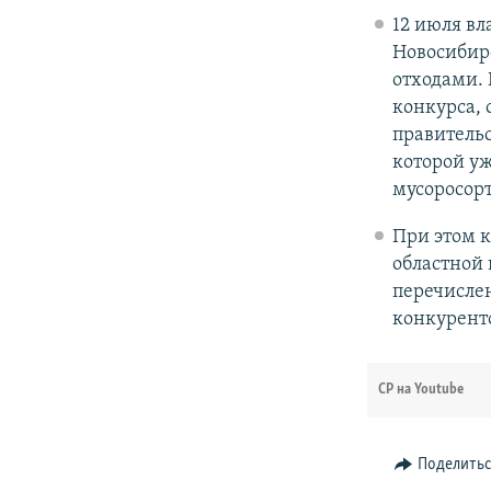
12 июля вл
Новосибир
отходами. 
конкурса, 
правительс
которой уж
мусоросор
При этом к
областной 
перечислен
конкурент
СР на Youtube
Поделить