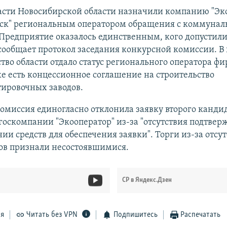
асти Новосибирской области назначили компанию "Эк
ск" региональным оператором обращения с коммуна
Предприятие оказалось единственным, кого допустили
сообщает протокол заседания конкурсной комиссии. В 
тво области отдало статус регионального оператора фи
е есть концессионное соглашение на строительство
тировочных заводов.
омиссия единогласно отклонила заявку второго кандид
госкомпании "Экооператор" из-за "отсутствия подтвер
ии средств для обеспечения заявки". Торги из-за отсу
ов признали несостоявшимися.
СР в Яндекс.Дзен
ся
Читать без VPN
Подпишитесь
Распечатать