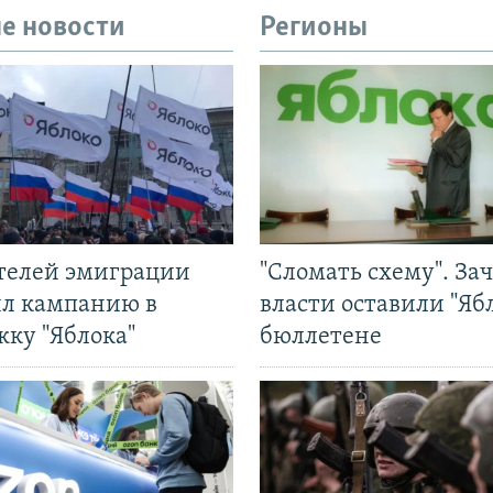
е новости
Регионы
ятелей эмиграции
"Сломать схему". За
ил кампанию в
власти оставили "Ябл
жку "Яблока"
бюллетене