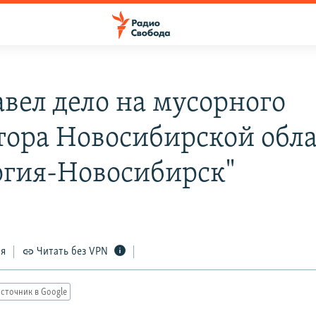
авел дело на мусорного
тора Новосибирской обл
огия-Новосибирск"
ся
Читать без VPN
сточник в Google