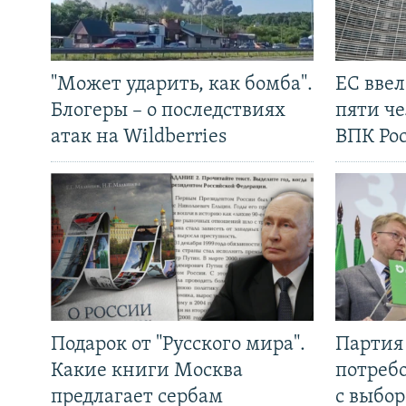
"Может ударить, как бомба".
ЕС вве
Блогеры – о последствиях
пяти че
атак на Wildberries
ВПК Ро
Подарок от "Русского мира".
Партия 
Какие книги Москва
потребо
предлагает сербам
с выбор