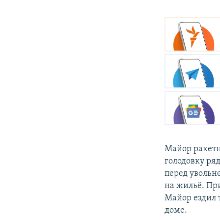
Майор ракетн
голодовку ря
перед увольн
на жильё. Пр
Майор ездил 
доме.