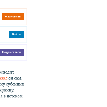
Установить
Войти
Подписаться
роводит
азал
он сам,
ону субсидии
краину.
а в детском