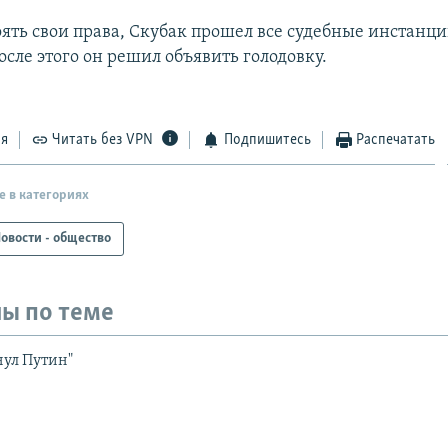
оять свои права, Скубак прошел все судебные инстанци
осле этого он решил объявить голодовку.
ся
Читать без VPN
Подпишитесь
Распечатать
е в категориях
овости - общество
ы по теме
ул Путин"