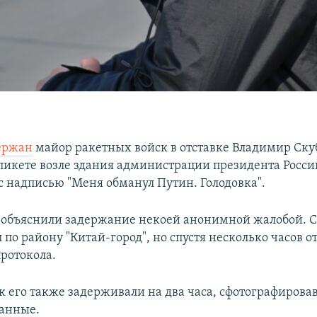
ержан
майор ракетных войск в отставке Владимир Скуб
пикете возле здания администрации президента Росси
 с надписью "Меня обманул Путин. Голодовка".
объяснили задержание некоей анонимной жалобой. 
л по району "Китай-город", но спустя несколько часов о
протокола.
к его также задерживали на два часа, сфотографирова
анные.