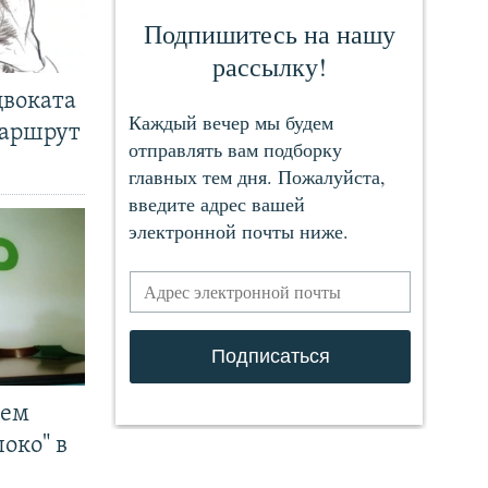
двоката
маршрут
чем
око" в