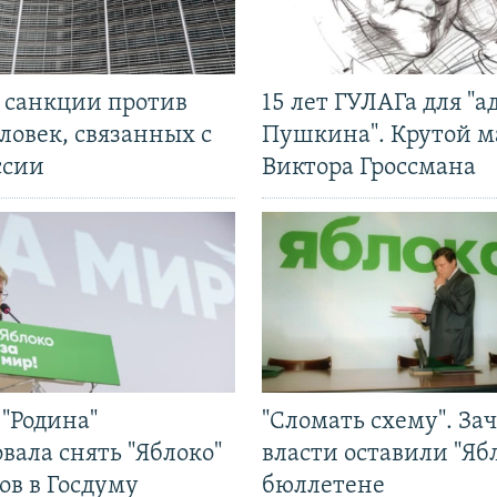
л санкции против
15 лет ГУЛАГа для "а
ловек, связанных с
Пушкина". Крутой 
ссии
Виктора Гроссмана
"Родина"
"Сломать схему". За
вала снять "Яблоко"
власти оставили "Ябл
ов в Госдуму
бюллетене