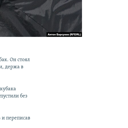
ак. Он стоял
и, держа в
Скубака
тпустили без
в и переписав