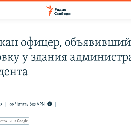
жан офицер, объявивши
овку у здания админист
дента
ся
Читать без VPN
сточник в Google