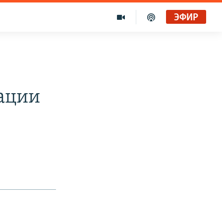
ЭФИР
й
рации