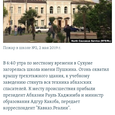
РАСПИСАНИЕ ВЕЩАНИЯ
ПОДПИШИТЕСЬ НА РАССЫЛКУ
СОЦИАЛЬНЫЕ СЕТИ
Пожар в школе №2, 2 мая 2019 г.
Все сайты РСЕ/РС
В 6:40 утра по местному времени в Сухуме
загорелась школа имени Пушкина. Огонь охватил
крышу трехэтажного здания, к учебному
заведению стянута вся техника абхазских
спасателей. К месту происшествия прибыли
президент Абхазии Рауль Хаджимба и министр
образования Адгур Какоба, передает
корреспондент "Кавказ.Реалии".