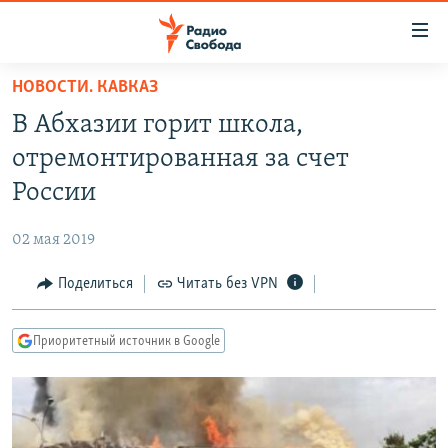
Ссылки
для
упрощенного
НОВОСТИ. КАВКАЗ
ПРОГРАММЫ
доступа
В Абхазии горит школа,
ПОДКАСТЫ
Вернуться
отремонтированная за счет
к
АВТОРСКИЕ ПРОЕКТЫ
России
основному
ЦИТАТЫ СВОБОДЫ
содержанию
02 мая 2019
Вернутся
МНЕНИЯ
к
Поделиться
Читать без VPN
КУЛЬТУРА
главной
навигации
IDEL.РЕАЛИИ
Приоритетный источник в Google
Вернутся
КАВКАЗ.РЕАЛИИ
к
СЕВЕР.РЕАЛИИ
поиску
СИБИРЬ.РЕАЛИИ