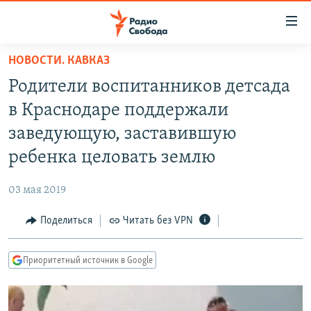
Ссылки
для
упрощенного
НОВОСТИ. КАВКАЗ
ПРОГРАММЫ
доступа
Родители воспитанников детсада
ПОДКАСТЫ
Вернуться
в Краснодаре поддержали
к
АВТОРСКИЕ ПРОЕКТЫ
заведующую, заставившую
основному
ЦИТАТЫ СВОБОДЫ
содержанию
ребенка целовать землю
Вернутся
МНЕНИЯ
к
03 мая 2019
КУЛЬТУРА
главной
Поделиться
Читать без VPN
навигации
IDEL.РЕАЛИИ
Вернутся
КАВКАЗ.РЕАЛИИ
к
Приоритетный источник в Google
СЕВЕР.РЕАЛИИ
поиску
СИБИРЬ.РЕАЛИИ