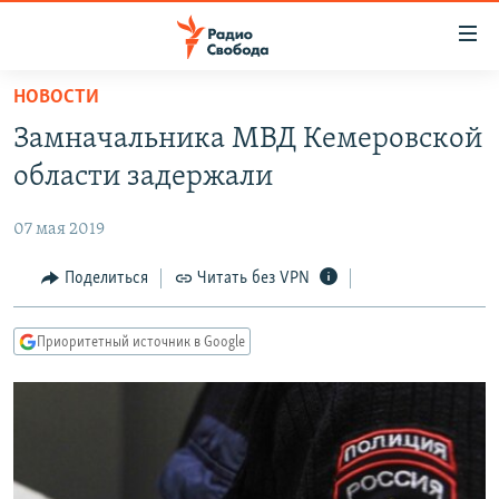
Ссылки
для
упрощенного
НОВОСТИ
ПРОГРАММЫ
доступа
Замначальника МВД Кемеровской
ПОДКАСТЫ
Вернуться
области задержали
к
АВТОРСКИЕ ПРОЕКТЫ
основному
07 мая 2019
ЦИТАТЫ СВОБОДЫ
содержанию
Вернутся
МНЕНИЯ
Поделиться
Читать без VPN
к
КУЛЬТУРА
главной
Приоритетный источник в Google
навигации
IDEL.РЕАЛИИ
Вернутся
КАВКАЗ.РЕАЛИИ
к
СЕВЕР.РЕАЛИИ
поиску
СИБИРЬ.РЕАЛИИ