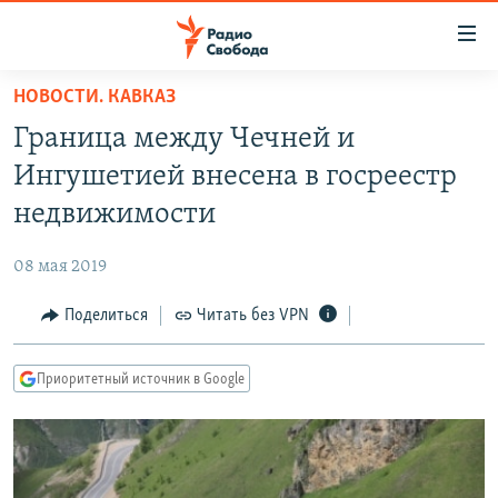
Ссылки
для
упрощенного
НОВОСТИ. КАВКАЗ
ПРОГРАММЫ
доступа
Граница между Чечней и
ПОДКАСТЫ
Вернуться
Ингушетией внесена в госреестр
к
АВТОРСКИЕ ПРОЕКТЫ
недвижимости
основному
ЦИТАТЫ СВОБОДЫ
содержанию
08 мая 2019
Вернутся
МНЕНИЯ
к
Поделиться
Читать без VPN
КУЛЬТУРА
главной
навигации
IDEL.РЕАЛИИ
Приоритетный источник в Google
Вернутся
КАВКАЗ.РЕАЛИИ
к
СЕВЕР.РЕАЛИИ
поиску
СИБИРЬ.РЕАЛИИ