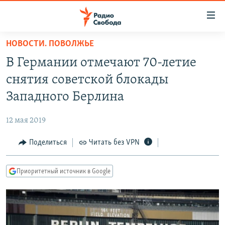
Ссылки
для
упрощенного
НОВОСТИ. ПОВОЛЖЬЕ
ПРОГРАММЫ
доступа
В Германии отмечают 70-летие
ПОДКАСТЫ
Вернуться
снятия советской блокады
к
АВТОРСКИЕ ПРОЕКТЫ
Западного Берлина
основному
ЦИТАТЫ СВОБОДЫ
содержанию
12 мая 2019
Вернутся
МНЕНИЯ
к
Поделиться
Читать без VPN
КУЛЬТУРА
главной
навигации
IDEL.РЕАЛИИ
Приоритетный источник в Google
Вернутся
КАВКАЗ.РЕАЛИИ
к
СЕВЕР.РЕАЛИИ
поиску
СИБИРЬ.РЕАЛИИ