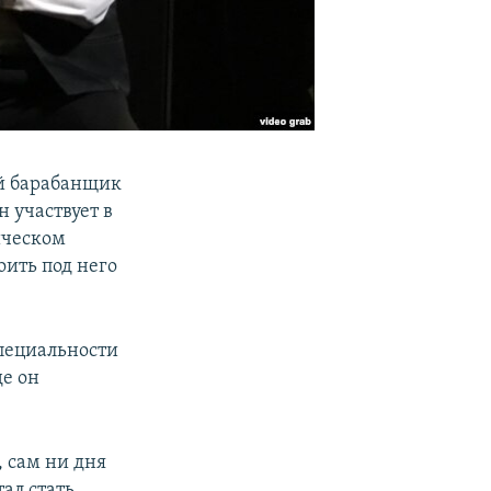
ый барабанщик
 участвует в
ическом
оить под него
специальности
де он
, сам ни дня
ал стать