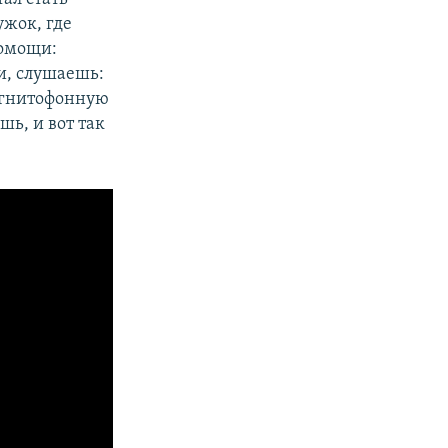
ужок, где
помощи:
и, слушаешь:
магнитофонную
шь, и вот так