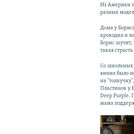
Из Америки п
разных моделе
Дома у Борис
крокодил и л
Борис шутит, 
такая страст
Со школьных 
винил было н
на "толкучку"
Пластинок у Б
Deep Purple. 
мама поддерж