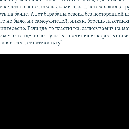
сначала по пенечкам палками играл, потом ходил в кр
ать на баяне. А вот барабаны освоил без посторонней 
го не было, ни самоучителей, никак, берешь пластинк
т интересно. Если где-то пластинка, записываешь на 
там что-то где-то послушать – поменьше скорость стави
 и вот сам вот потихоньку".