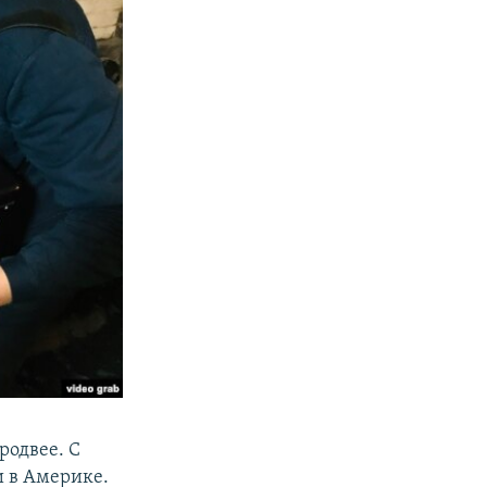
родвее. С
и в Америке.