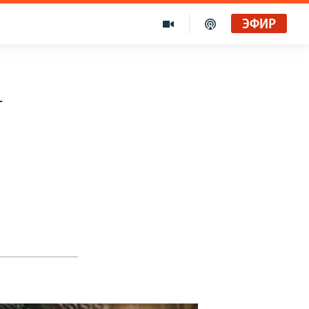
ЭФИР
–