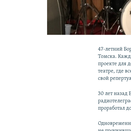
47-летний Бо
Томска. Кажды
проекте для 
театре, где в
свой репертуа
30 лет назад
радиотелеграф
проработал д
Одновременно 
не проучившис