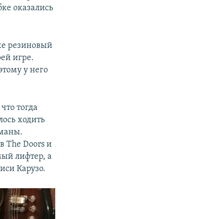
бке оказались
же резиновый
ей игре.
этому у него
что тогда
лось ходить
оманы.
в The Doors и
мый лифтер, а
иси Карузо.