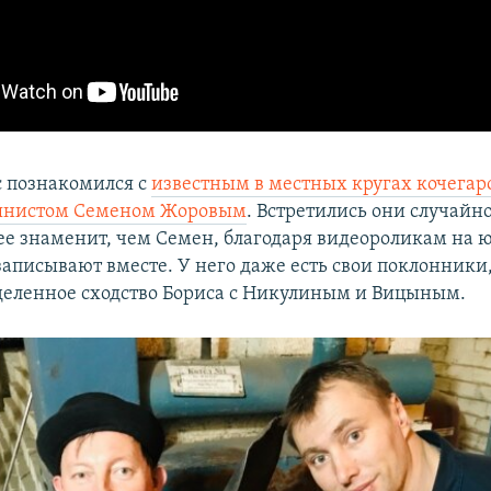
 познакомился с
известным в местных кругах кочегар
янистом Семеном Жоровым
. Встретились они случайно
ее знаменит, чем Семен, благодаря видеороликам на ю
записывают вместе. У него даже есть свои поклонники
деленное сходство Бориса с Никулиным и Вицыным.