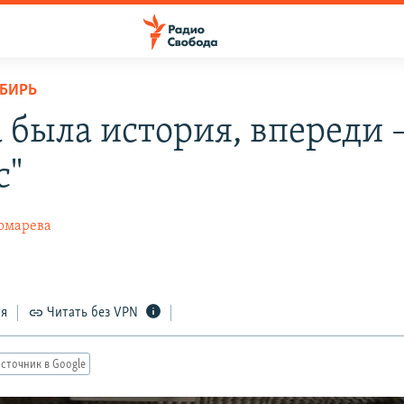
ИБИРЬ
а была история, впереди 
с"
омарева
ся
Читать без VPN
сточник в Google