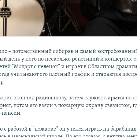
рис – потомственный сибиряк и самый востребованн
й день у него по несколько репетиций и концертов: он
детей "Моцарт с пеленок" и играет в Областном драмат
сегда учитывают его плотный график и стараются постр
р.
 Борис окончил радиошколу, затем служил в армии по 
ист, потом его взяли в пожарную охрану связистом, г
о пенсии.
с работой в "пожарке" он учился играть на барабанах
ь в музыкальной школе. По его словам, с детства мечт