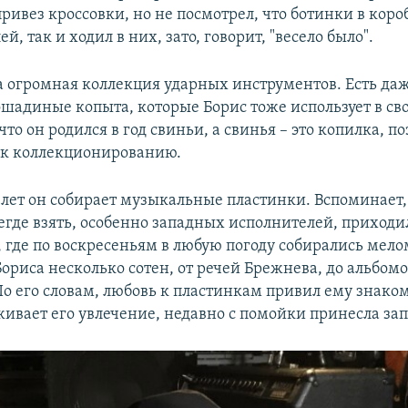
ривез кроссовки, но не посмотрел, что ботинки в коро
й, так и ходил в них, зато, говорит, "весело было".
а огромная коллекция ударных инструментов. Есть да
ошадиные копыта, которые Борис тоже использует в сво
что он родился в год свиньи, а свинья – это копилка, по
ь к коллекционированию.
лет он собирает музыкальные пластинки. Вспоминает, 
егде взять, особенно западных исполнителей, приходи
, где по воскресеньям в любую погоду собирались мел
ориса несколько сотен, от речей Брежнева, до альбомо
По его словам, любовь к пластинкам привил ему знако
ивает его увлечение, недавно с помойки принесла зап