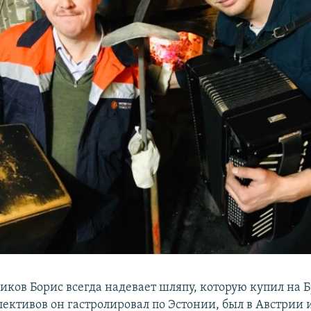
иков Борис всегда надевает шляпу, которую купил на Б
лективов он гастролировал по Эстонии, был в Австрии 