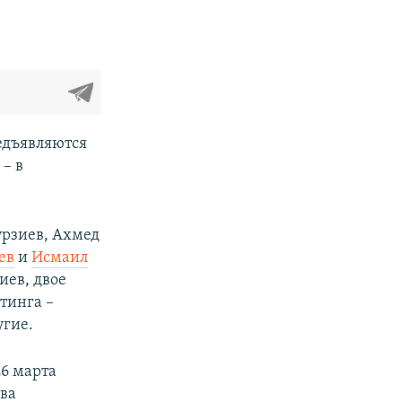
едъявляются
– в
урзиев, Ахмед
ев
и
Исмаил
иев, двое
тинга –
угие.
26 марта
ова