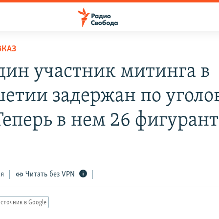
ВКАЗ
дин участник митинга в
етии задержан по уголо
Теперь в нем 26 фигуран
ся
Читать без VPN
сточник в Google