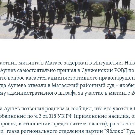
астник митинга в Магасе задержан в Ингушетии. Нак
Аушев самостоятельно пришел в Сунженский РОВД по 
 что вопрос касается административного правонарушени
уда Аушева отвезли в Магасский районный суд – якобы
му административного штрафа за участие в митинге 2
а Аушев позвонил родным и сообщил, что его увозят в
обвинение по ч.2 ст.318 УК РФ (применение насилия, о
оровья, в отношении представителя власти), рассказал
и" глава регионального отделения партии "Яблоко" Ру