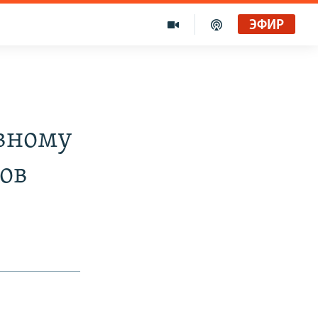
ЭФИР
вному
тов