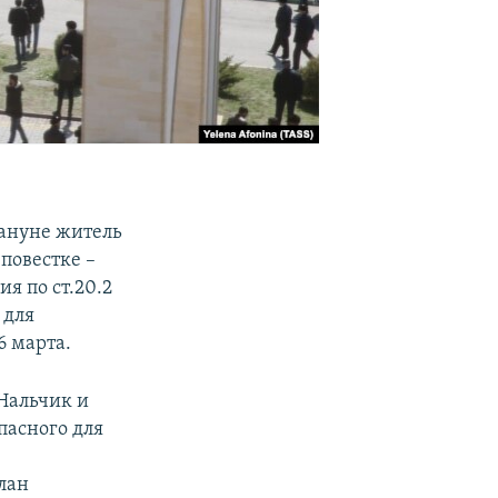
ануне житель
повестке –
я по ст.20.2
 для
6 марта.
 Нальчик и
пасного для
слан