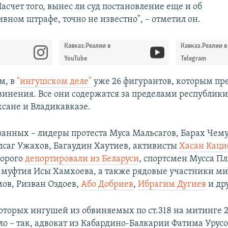
асчет того, вынес ли суд постановление еще и об
вном штрафе, точно не известно", – отметил он.
Кавказ.Реалии в
Кавказ.Реалии в
YouTube
Telegram
м, в
"ингушском деле"
уже 26 фигурантов, которым пр
винения. Все они содержатся за пределами республики 
ксане и Владикавказе.
ванных – лидеры протеста Муса Мальсагов, Барах Чем
лсаг Ужахов, Багаудин Хаутиев, активисты
Хасан Каци
торого
депортировали из Беларуси
, спортсмен Мусса Пл
муфтия Исы Хамхоева, а также рядовые участники ми
ов, Ризван Оздоев,
Або Добриев
,
Ибрагим Дугиев
и др
оторых ингушей из обвиняемых по ст.318 на митинге 
ло – так, адвокат из Кабардино-Балкарии Фатима Урус