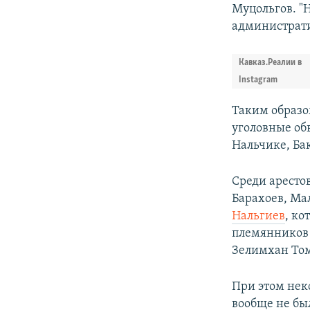
Муцольгов. "Н
администрати
Кавказ.Реалии в
Instagram
Таким образо
уголовные об
Нальчике, Ба
Среди аресто
Барахоев, Ма
Нальгиев
, ко
племянников 
Зелимхан Том
При этом нек
вообще не бы