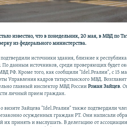
 стало известно, что в понедельник, 20 мая, в МВД по Т
ерку из федерального министерства.
одтвердили источники здания, близкие к республик
. По данным источников, среди проверяющих будет ок
ВД РФ. Кроме того, как сообщили "Idel.Реалии", с 15 м
оты Управления кадров татарстанского МВД. Возглави
льно главный инспектор МВД России
Роман Зайцев
. 
сти личный прием граждан.
 визите Зайцева "Idel.Реалии" также подтвердили чл
езаконно осужденных граждан РТ. Они написали обра
ой их принять и выслушать. В делегацию от ассоциаци