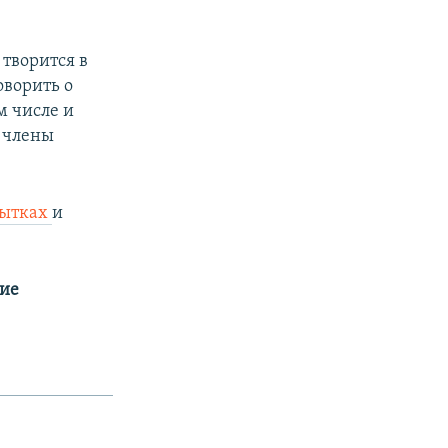
творится в
ворить о
м числе и
и члены
пытках
и
гие