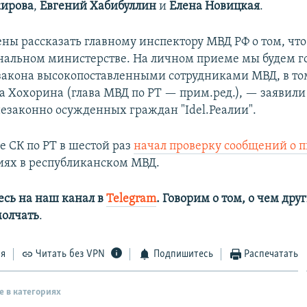
ирова
,
Евгений Хабибуллин
и
Елена Новицкая
.
ы рассказать главному инспектору МВД РФ о том, что 
альном министерстве. На личном приеме мы будем го
акона высокопоставленными сотрудниками МВД, в то
а Хохорина (глава МВД по РТ — прим.ред.), — заявил
езаконно осужденных граждан "Idel.Реалии".
е СК по РТ в шестой раз
начал проверку сообщений о 
ях в республиканском МВД.
сь на наш канал в
Telegram
. Говорим о том, о чем дру
олчать
.
ся
Читать без VPN
Подпишитесь
Распечатать
е в категориях