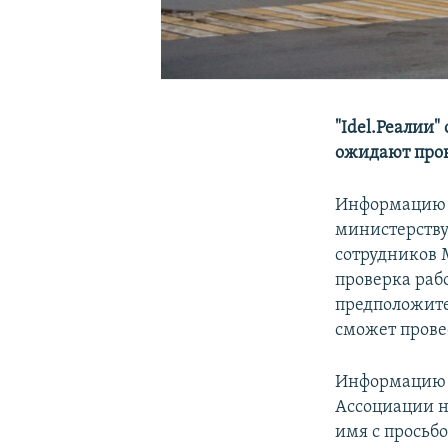
"Idel.Реалии"
ожидают пров
Информацию п
министерству
сотрудников М
проверка раб
предположите
сможет прове
Информацию о
Ассоциации н
имя с просьб