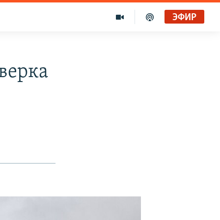
ЭФИР
верка