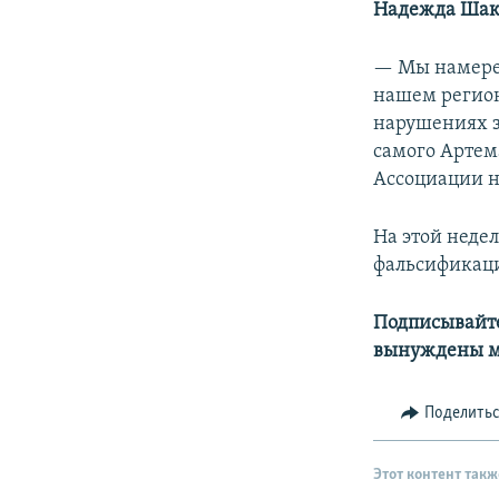
Надежда Шак
— Мы намерен
нашем регион
нарушениях з
самого Артем
Ассоциации н
На этой недел
фальсификаци
Подписывайте
вынуждены м
Поделить
Этот контент такж