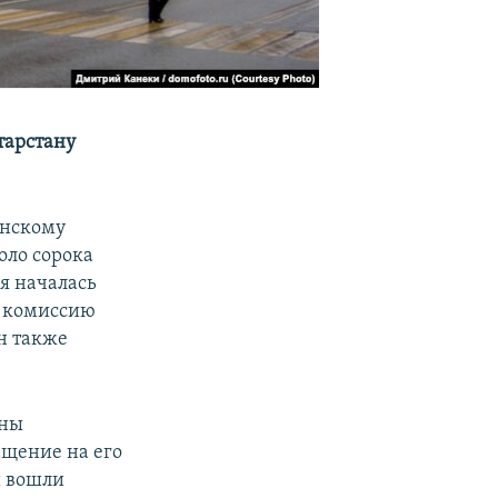
атарстану
анскому
оло сорока
ая началась
т комиссию
Он также
ены
щение на его
и вошли