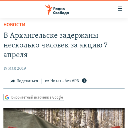
Ссылки
для
упрощенного
НОВОСТИ
ПРОГРАММЫ
доступа
В Архангельске задержаны
ПОДКАСТЫ
Вернуться
несколько человек за акцию 7
к
АВТОРСКИЕ ПРОЕКТЫ
апреля
основному
ЦИТАТЫ СВОБОДЫ
содержанию
19 мая 2019
Вернутся
МНЕНИЯ
к
Поделиться
Читать без VPN
КУЛЬТУРА
главной
навигации
IDEL.РЕАЛИИ
Приоритетный источник в Google
Вернутся
КАВКАЗ.РЕАЛИИ
к
СЕВЕР.РЕАЛИИ
поиску
СИБИРЬ.РЕАЛИИ