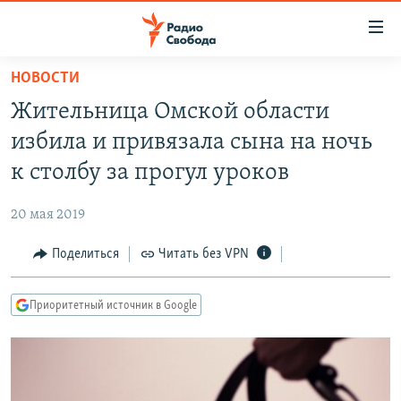
Ссылки
для
упрощенного
НОВОСТИ
ПРОГРАММЫ
доступа
Жительница Омской области
ПОДКАСТЫ
Вернуться
избила и привязала сына на ночь
к
АВТОРСКИЕ ПРОЕКТЫ
к столбу за прогул уроков
основному
ЦИТАТЫ СВОБОДЫ
содержанию
20 мая 2019
Вернутся
МНЕНИЯ
к
Поделиться
Читать без VPN
КУЛЬТУРА
главной
навигации
IDEL.РЕАЛИИ
Приоритетный источник в Google
Вернутся
КАВКАЗ.РЕАЛИИ
к
СЕВЕР.РЕАЛИИ
поиску
СИБИРЬ.РЕАЛИИ