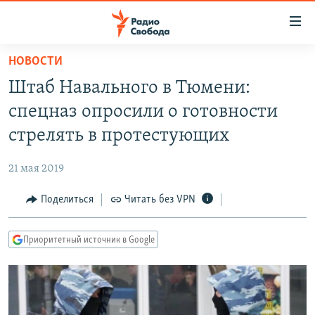
Ссылки
для
упрощенного
НОВОСТИ
ПРОГРАММЫ
доступа
Штаб Навального в Тюмени:
ПОДКАСТЫ
Вернуться
спецназ опросили о готовности
к
АВТОРСКИЕ ПРОЕКТЫ
стрелять в протестующих
основному
ЦИТАТЫ СВОБОДЫ
содержанию
21 мая 2019
Вернутся
МНЕНИЯ
к
Поделиться
Читать без VPN
КУЛЬТУРА
главной
навигации
IDEL.РЕАЛИИ
Приоритетный источник в Google
Вернутся
КАВКАЗ.РЕАЛИИ
к
СЕВЕР.РЕАЛИИ
поиску
СИБИРЬ.РЕАЛИИ