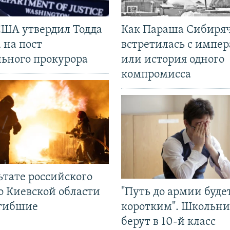
США утвердил Тодда
Как Параша Сибиря
 на пост
встретилась с импе
льного прокурора
или история одного
компромисса
ьтате российского
о Киевской области
"Путь до армии буде
огибшие
коротким". Школьни
берут в 10-й класс