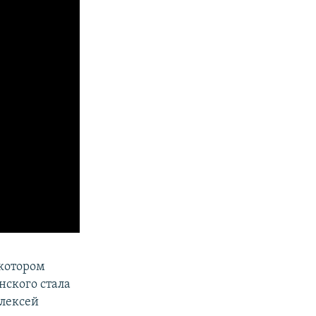
 котором
нского стала
Алексей