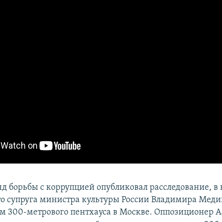
д борьбы с коррупцией опубликовал расследование, в
то супруга министра культуры России Владимира Меди
м 300-метрового пентхауса в Москве. Оппозиционер 