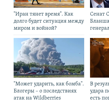
"Иран тянет время". Как
Сенат 
долго будет ситуация между
Бланша
миром и войной?
генера
"Может ударить, как бомба".
В резул
Блогеры – о последствиях
удара п
атак на Wildberries
есть п