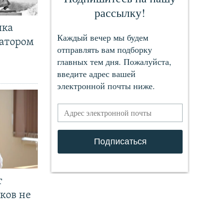
чка
ратором
т
ков не