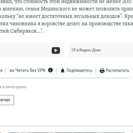
явил, что стоимость этой недвижимости не менее 200
го мнению, семья Мединского не может позволить при
кольку "не имеет достаточных легальных доходов". Кро
нил чиновника в воровстве денег на производстве так
тий Сибиряков…".
СР в Яндекс.Дзен
ся
Читать без VPN
Подпишитесь
Распечатать
е в категориях
орода