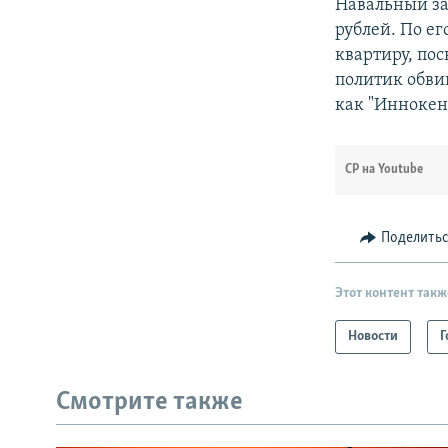
Навальный за
рублей. По е
квартиру, пос
политик обви
как "Иннокен
СР на Youtube
Поделить
Этот контент такж
Новости
Г
Смотрите также