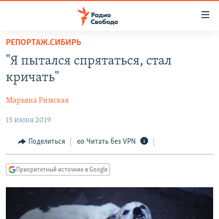
Ссылки
для
упрощенного
РЕПОРТАЖ.СИБИРЬ
ПРОГРАММЫ
доступа
"Я пытался спрятаться, стал
ПОДКАСТЫ
Вернуться
кричать"
к
АВТОРСКИЕ ПРОЕКТЫ
основному
Марьяна Римская
ЦИТАТЫ СВОБОДЫ
содержанию
Вернутся
15 июня 2019
МНЕНИЯ
к
КУЛЬТУРА
Поделиться
Читать без VPN
главной
навигации
IDEL.РЕАЛИИ
Вернутся
Приоритетный источник в Google
КАВКАЗ.РЕАЛИИ
к
СЕВЕР.РЕАЛИИ
поиску
СИБИРЬ.РЕАЛИИ