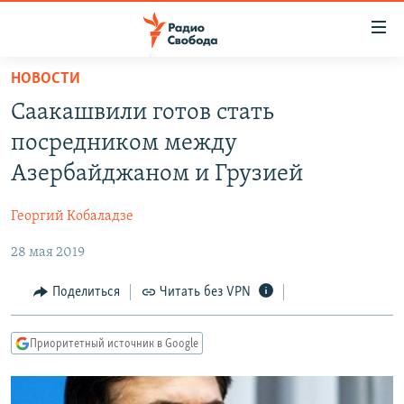
Ссылки
для
упрощенного
НОВОСТИ
ПРОГРАММЫ
доступа
Саакашвили готов стать
ПОДКАСТЫ
Вернуться
посредником между
к
АВТОРСКИЕ ПРОЕКТЫ
Азербайджаном и Грузией
основному
ЦИТАТЫ СВОБОДЫ
содержанию
Георгий Кобаладзе
Вернутся
МНЕНИЯ
к
28 мая 2019
КУЛЬТУРА
главной
навигации
IDEL.РЕАЛИИ
Поделиться
Читать без VPN
Вернутся
КАВКАЗ.РЕАЛИИ
к
Приоритетный источник в Google
СЕВЕР.РЕАЛИИ
поиску
СИБИРЬ.РЕАЛИИ