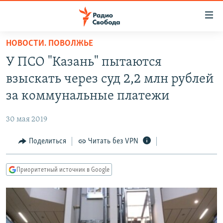
Ссылки
для
упрощенного
НОВОСТИ. ПОВОЛЖЬЕ
ПРОГРАММЫ
доступа
У ПСО "Казань" пытаются
ПОДКАСТЫ
Вернуться
взыскать через суд 2,2 млн рублей
к
АВТОРСКИЕ ПРОЕКТЫ
за коммунальные платежи
основному
ЦИТАТЫ СВОБОДЫ
содержанию
30 мая 2019
Вернутся
МНЕНИЯ
к
Поделиться
Читать без VPN
КУЛЬТУРА
главной
навигации
IDEL.РЕАЛИИ
Приоритетный источник в Google
Вернутся
КАВКАЗ.РЕАЛИИ
к
СЕВЕР.РЕАЛИИ
поиску
СИБИРЬ.РЕАЛИИ