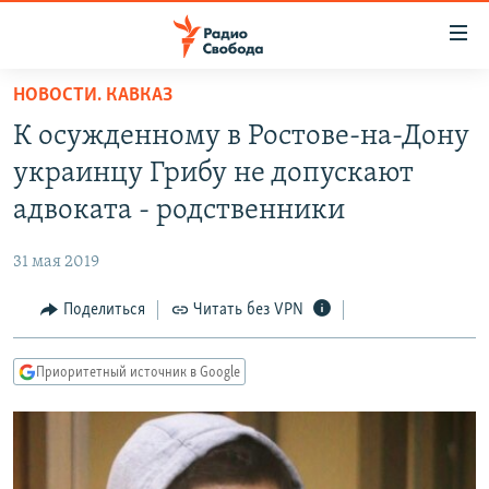
Ссылки
для
упрощенного
НОВОСТИ. КАВКАЗ
ПРОГРАММЫ
доступа
К осужденному в Ростове-на-Дону
ПОДКАСТЫ
Вернуться
украинцу Грибу не допускают
к
АВТОРСКИЕ ПРОЕКТЫ
адвоката - родственники
основному
ЦИТАТЫ СВОБОДЫ
содержанию
31 мая 2019
Вернутся
МНЕНИЯ
к
Поделиться
Читать без VPN
КУЛЬТУРА
главной
навигации
IDEL.РЕАЛИИ
Приоритетный источник в Google
Вернутся
КАВКАЗ.РЕАЛИИ
к
СЕВЕР.РЕАЛИИ
поиску
СИБИРЬ.РЕАЛИИ